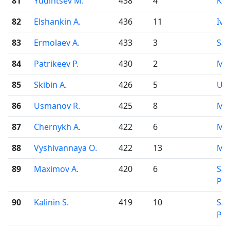
81
Yudintsev M.
438
4
Kir
82
Elshankin A.
436
11
Iva
83
Ermolaev A.
433
3
Sar
84
Patrikeev P.
430
2
Mo
85
Skibin A.
426
5
Uf
86
Usmanov R.
425
8
Mo
87
Chernykh A.
422
6
Mo
88
Vyshivannaya O.
422
13
Mo
89
Maximov A.
420
6
Sai
Pet
90
Kalinin S.
419
10
Sai
Pet