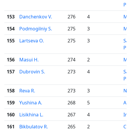
Pet
153
Danchenkov V.
276
4
Mo
154
Podmogilniy S.
275
3
Mo
155
Lartseva O.
275
3
Sai
Pet
156
Masui H.
274
2
Mo
157
Dubrovin S.
273
4
Sai
Pet
158
Reva R.
273
3
Nov
159
Yushina A.
268
5
Ark
160
Lisikhina L.
267
4
Irk
161
Bikbulatov R.
265
2
Che