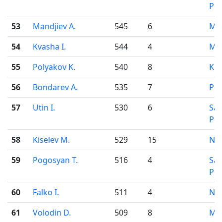
Pet
53
Mandjiev A.
545
6
Mo
54
Kvasha I.
544
4
Mo
55
Polyakov K.
540
8
Kir
56
Bondarev A.
535
7
Pe
57
Utin I.
530
6
Sai
Pet
58
Kiselev M.
529
15
Nov
59
Pogosyan T.
516
4
Sai
Pet
60
Falko I.
511
4
Nov
61
Volodin D.
509
8
Mo