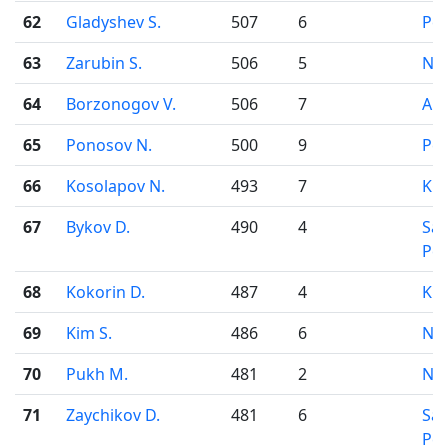
62
Gladyshev S.
507
6
Pe
63
Zarubin S.
506
5
Nov
64
Borzonogov V.
506
7
Ark
65
Ponosov N.
500
9
Pe
66
Kosolapov N.
493
7
Kir
67
Bykov D.
490
4
Sai
Pet
68
Kokorin D.
487
4
Kir
69
Kim S.
486
6
Nov
70
Pukh M.
481
2
Nov
71
Zaychikov D.
481
6
Sai
Pet