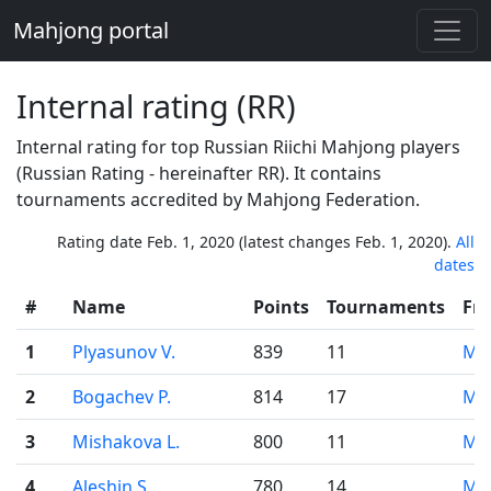
Mahjong portal
Internal rating (RR)
Internal rating for top Russian Riichi Mahjong players
(Russian Rating - hereinafter RR). It contains
tournaments accredited by Mahjong Federation.
Rating date Feb. 1, 2020 (latest changes Feb. 1, 2020).
All
dates
#
Name
Points
Tournaments
Fr
1
Plyasunov V.
839
11
Mo
2
Bogachev P.
814
17
Mo
3
Mishakova L.
800
11
Mo
4
Aleshin S.
780
14
Mo