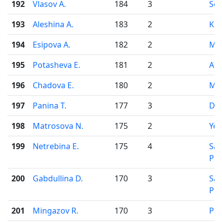
192
Vlasov A.
184
3
Sev
193
Aleshina A.
183
2
Kir
194
Esipova A.
182
2
Mo
195
Potasheva E.
181
2
Ark
196
Chadova E.
180
2
Mo
197
Panina T.
177
3
Do
198
Matrosova N.
175
2
Yek
199
Netrebina E.
175
4
Sai
Pet
200
Gabdullina D.
170
3
Sai
Pet
201
Mingazov R.
170
3
Pe