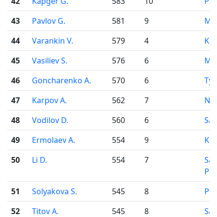
42
Kapger G.
583
10
Pe
43
Pavlov G.
581
9
Mo
44
Varankin V.
579
4
Kir
45
Vasiliev S.
576
6
Mo
46
Goncharenko A.
570
6
Ty
47
Karpov A.
562
7
Nov
48
Vodilov D.
560
6
Sa
49
Ermolaev A.
554
9
Kir
50
Li D.
554
7
Sai
Pet
51
Solyakova S.
545
8
Pe
52
Titov A.
545
8
Sai