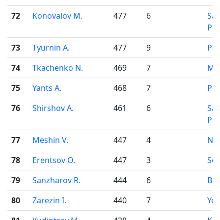
72
Konovalov M.
477
6
Sai
Pet
73
Tyurnin A.
477
9
Pe
74
Tkachenko N.
469
7
Mo
75
Yants A.
468
7
Pe
76
Shirshov A.
461
6
Sai
Pet
77
Meshin V.
447
4
Nov
78
Erentsov O.
447
3
Se
79
Sanzharov R.
444
6
Bar
80
Zarezin I.
440
7
Yek