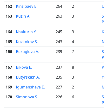
162
Kinzibaev E.
264
2
Uf
163
Kuzin A.
263
3
Sai
Pet
164
Khalturin Y.
245
3
Kir
165
Kuzkokov S.
243
4
Nov
166
Bezuglova A.
239
7
Sai
Pet
167
Bikova E.
237
8
Pe
168
Butyrskikh A.
235
3
Yek
169
Igumensheva E.
227
2
Mo
170
Simonova S.
226
6
Sai
Pet