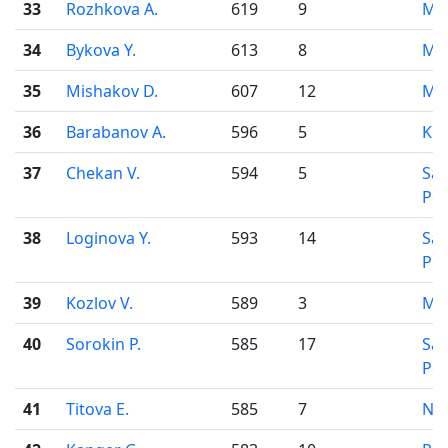
33
Rozhkova A.
619
9
Mo
34
Bykova Y.
613
8
Mo
35
Mishakov D.
607
12
Mo
36
Barabanov A.
596
5
Kr
37
Chekan V.
594
5
Sai
Pet
38
Loginova Y.
593
14
Sai
Pet
39
Kozlov V.
589
3
Mo
40
Sorokin P.
585
17
Sai
Pet
41
Titova E.
585
7
Nov