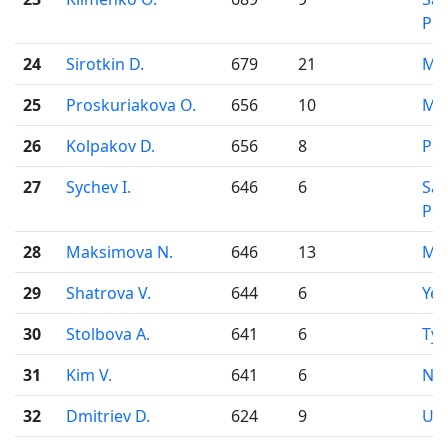
Pet
24
Sirotkin D.
679
21
Mo
25
Proskuriakova O.
656
10
Mo
26
Kolpakov D.
656
8
Pe
27
Sychev I.
646
6
Sai
Pet
28
Maksimova N.
646
13
Mo
29
Shatrova V.
644
6
Yek
30
Stolbova A.
641
6
Ty
31
Kim V.
641
6
Nov
32
Dmitriev D.
624
9
Uf