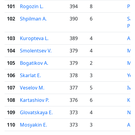
101
Rogozin L.
394
8
Pe
102
Shpilman A.
390
6
Sai
Pet
103
Kuropteva L.
389
4
Ark
104
Smolentsev V.
379
4
Mo
105
Bogatikov A.
379
2
Mo
106
Skarlat E.
378
3
Yek
107
Veselov M.
377
5
Iva
108
Kartashiov P.
376
6
Kor
109
Glovatskaya E.
373
4
Nov
110
Mosyakin E.
373
3
Ark