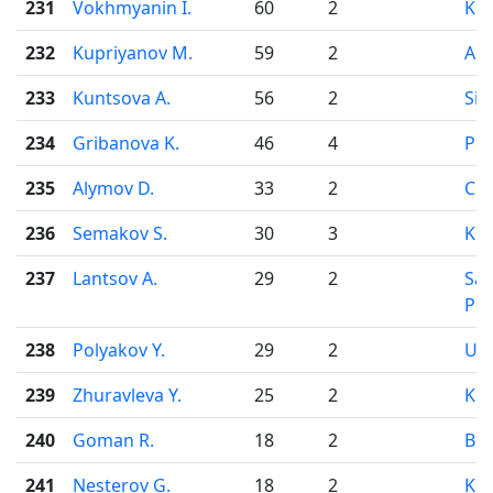
231
Vokhmyanin I.
60
2
Kir
232
Kupriyanov M.
59
2
Ark
233
Kuntsova A.
56
2
Sim
234
Gribanova K.
46
4
Pe
235
Alymov D.
33
2
Che
236
Semakov S.
30
3
Kir
237
Lantsov A.
29
2
Sai
Pet
238
Polyakov Y.
29
2
Uf
239
Zhuravleva Y.
25
2
Kir
240
Goman R.
18
2
Be
241
Nesterov G.
18
2
Kir