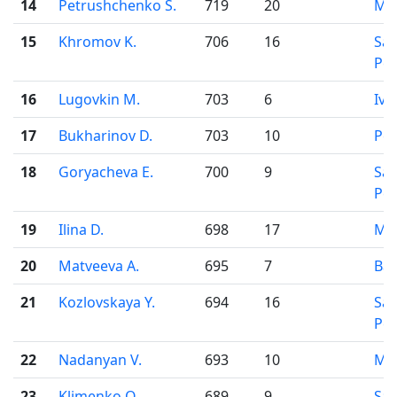
14
Petrushchenko S.
719
20
Mo
15
Khromov K.
706
16
Sai
Pet
16
Lugovkin M.
703
6
Iva
17
Bukharinov D.
703
10
Pe
18
Goryacheva E.
700
9
Sai
Pet
19
Ilina D.
698
17
Mo
20
Matveeva A.
695
7
Bar
21
Kozlovskaya Y.
694
16
Sai
Pet
22
Nadanyan V.
693
10
Mo
23
Klimenko O.
689
9
Sai