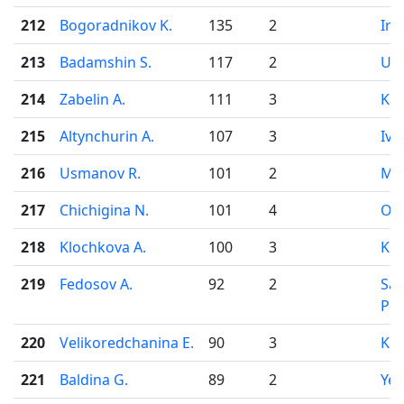
212
Bogoradnikov K.
135
2
Irk
213
Badamshin S.
117
2
Uf
214
Zabelin A.
111
3
Ka
215
Altynchurin A.
107
3
Iva
216
Usmanov R.
101
2
Mo
217
Chichigina N.
101
4
Od
218
Klochkova A.
100
3
Ko
219
Fedosov A.
92
2
Sai
Pet
220
Velikoredchanina E.
90
3
Kir
221
Baldina G.
89
2
Yek