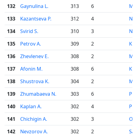
132
Gaynulina L.
313
6
Mo
133
Kazantseva P.
312
4
Nov
134
Svirid S.
310
3
Nov
135
Petrov A.
309
2
Kir
136
Zhevlenev E.
308
2
Mo
137
Afonin M.
308
6
Kor
138
Shustrova K.
304
2
Mo
139
Zhumabaeva N.
303
6
Pe
140
Kaplan A.
302
4
Pe
141
Chichigin A.
302
3
Od
142
Nevzorov A.
302
2
Sai