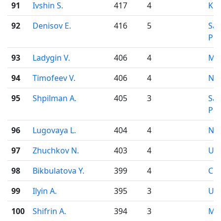
91
Ivshin S.
417
4
Kir
92
Denisov E.
416
5
Sai
Pet
93
Ladygin V.
406
4
Mo
94
Timofeev V.
406
4
Nov
95
Shpilman A.
405
3
Sai
Pet
96
Lugovaya L.
404
4
Nov
97
Zhuchkov N.
403
4
Uf
98
Bikbulatova Y.
399
4
Che
99
Ilyin A.
395
3
Uf
100
Shifrin A.
394
3
Mo