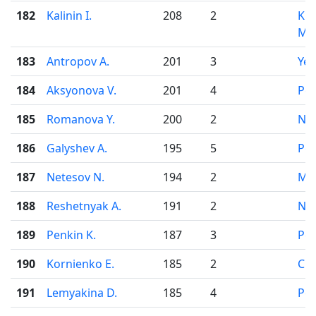
182
Kalinin I.
208
2
Kha
Ma
183
Antropov A.
201
3
Yek
184
Aksyonova V.
201
4
Pe
185
Romanova Y.
200
2
Nov
186
Galyshev A.
195
5
Pe
187
Netesov N.
194
2
Mo
188
Reshetnyak A.
191
2
Nov
189
Penkin K.
187
3
Pe
190
Kornienko E.
185
2
Che
191
Lemyakina D.
185
4
Pe