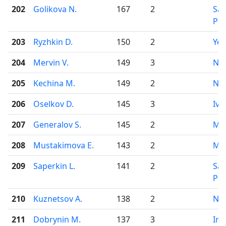
202
Golikova N.
167
2
Sai
Pet
203
Ryzhkin D.
150
2
Yek
204
Mervin V.
149
3
Nov
205
Kechina M.
149
2
Nov
206
Oselkov D.
145
3
Iva
207
Generalov S.
145
2
Mo
208
Mustakimova E.
143
2
Mo
209
Saperkin L.
141
2
Sai
Pet
210
Kuznetsov A.
138
2
Nov
211
Dobrynin M.
137
3
Irk