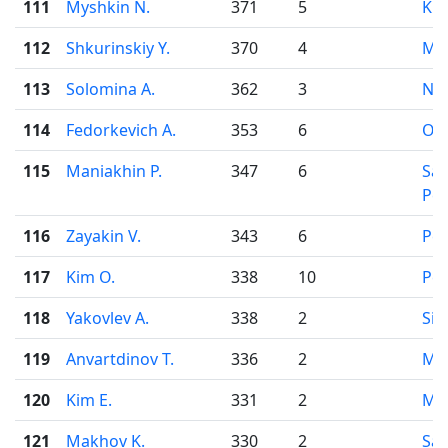
111
Myshkin N.
371
5
Kir
112
Shkurinskiy Y.
370
4
Mo
113
Solomina A.
362
3
Nov
114
Fedorkevich A.
353
6
Osi
115
Maniakhin P.
347
6
Sai
Pet
116
Zayakin V.
343
6
Pe
117
Kim O.
338
10
Pe
118
Yakovlev A.
338
2
Sim
119
Anvartdinov T.
336
2
Mo
120
Kim E.
331
2
Mo
121
Makhov K.
330
2
Sar