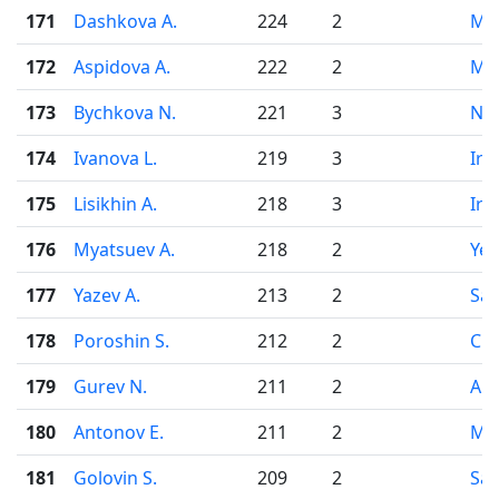
171
Dashkova A.
224
2
Mo
172
Aspidova A.
222
2
Mo
173
Bychkova N.
221
3
Nov
174
Ivanova L.
219
3
Irk
175
Lisikhin A.
218
3
Irk
176
Myatsuev A.
218
2
Yek
177
Yazev A.
213
2
Sar
178
Poroshin S.
212
2
Che
179
Gurev N.
211
2
Ark
180
Antonov E.
211
2
Mo
181
Golovin S.
209
2
Sar