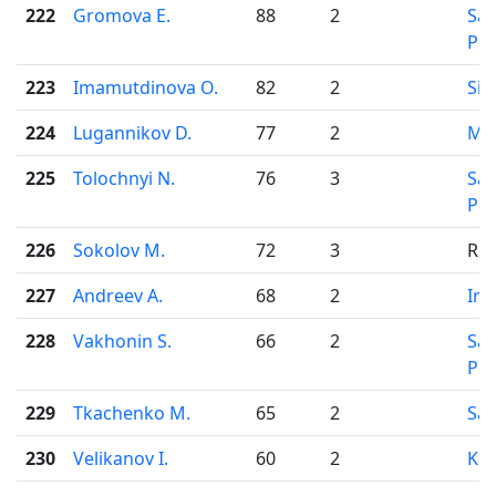
222
Gromova E.
88
2
Sai
Pet
223
Imamutdinova O.
82
2
Sim
224
Lugannikov D.
77
2
Mo
225
Tolochnyi N.
76
3
Sai
Pet
226
Sokolov M.
72
3
Rus
227
Andreev A.
68
2
Irk
228
Vakhonin S.
66
2
Sai
Pet
229
Tkachenko M.
65
2
Sar
230
Velikanov I.
60
2
Ko