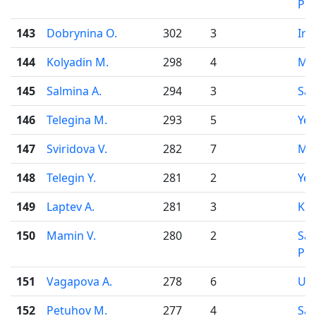
Pet
143
Dobrynina O.
302
3
Irk
144
Kolyadin M.
298
4
Mo
145
Salmina A.
294
3
Sa
146
Telegina M.
293
5
Yek
147
Sviridova V.
282
7
Mo
148
Telegin Y.
281
2
Yek
149
Laptev A.
281
3
Kir
150
Mamin V.
280
2
Sai
Pet
151
Vagapova A.
278
6
Uf
152
Petuhov M.
277
4
Sai