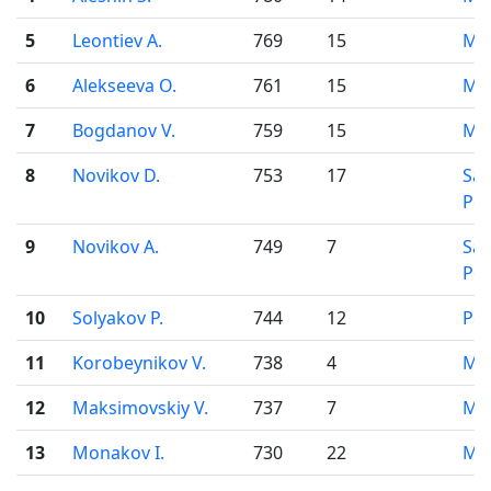
5
Leontiev A.
769
15
Mo
6
Alekseeva O.
761
15
Mo
7
Bogdanov V.
759
15
Mo
8
Novikov D.
753
17
Sai
Pet
9
Novikov A.
749
7
Sai
Pet
10
Solyakov P.
744
12
Pe
11
Korobeynikov V.
738
4
Mo
12
Maksimovskiy V.
737
7
Mo
13
Monakov I.
730
22
Mo