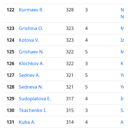
122
Kurmaev R.
328
3
Niz
No
123
Grishina O.
323
4
Mo
124
Kotova V.
323
4
Izh
125
Grishaev N.
322
5
Mo
126
Klochkov A.
322
3
Ko
127
Sednev A.
321
5
Yek
128
Sedneva N.
321
5
Yek
129
Sudoplatova E.
317
4
Irk
130
Tkachenko I.
315
3
Sar
131
Kuba A.
314
4
Ark