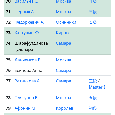
70
Васильев С.
Москва
４級
71
Черных А.
Москва
三段
72
Федоркевич А.
Осинники
１級
73
Халтурин Ю.
Киров
74
Шарафутдинова
Самара
Гульнара
75
Данченков В.
Москва
76
Есипова Анна
Самара
77
Ратникова А.
Самара
三段
/
Master I
78
Плясунов В.
Москва
五段
79
Афонин М.
Королёв
初段