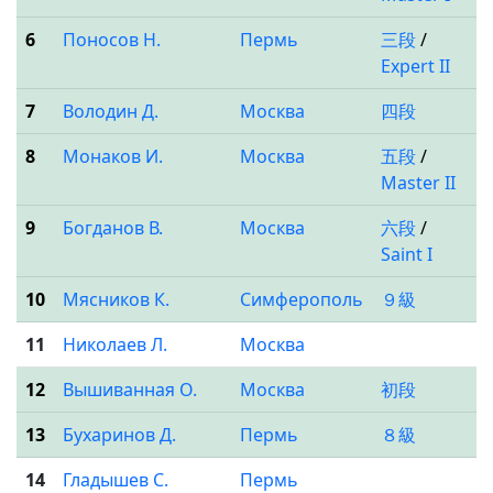
6
Поносов Н.
Пермь
三段
/
Expert II
7
Володин Д.
Москва
四段
8
Монаков И.
Москва
五段
/
Master II
9
Богданов В.
Москва
六段
/
Saint I
10
Мясников К.
Симферополь
９級
11
Николаев Л.
Москва
12
Вышиванная О.
Москва
初段
13
Бухаринов Д.
Пермь
８級
14
Гладышев С.
Пермь