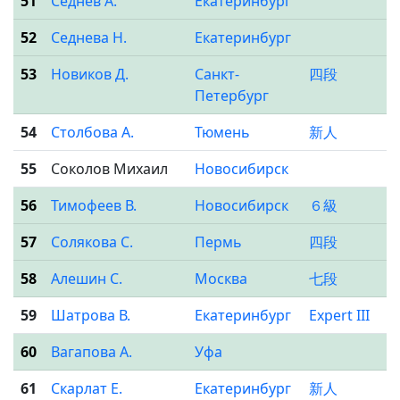
51
Седнев А.
Екатеринбург
52
Седнева Н.
Екатеринбург
53
Новиков Д.
Санкт-
四段
Петербург
54
Столбова А.
Тюмень
新人
55
Соколов Михаил
Новосибирск
56
Тимофеев В.
Новосибирск
６級
57
Солякова С.
Пермь
四段
58
Алешин С.
Москва
七段
59
Шатрова В.
Екатеринбург
Expert III
60
Вагапова А.
Уфа
61
Скарлат Е.
Екатеринбург
新人