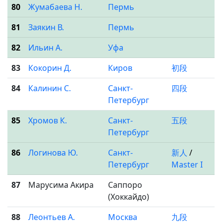
80
Жумабаева Н.
Пермь
81
Заякин В.
Пермь
82
Ильин А.
Уфа
83
Кокорин Д.
Киров
初段
84
Калинин С.
Санкт-
四段
Петербург
85
Хромов К.
Санкт-
五段
Петербург
86
Логинова Ю.
Санкт-
新人
/
Петербург
Master I
87
Марусима Акира
Саппоро
(Хоккайдо)
88
Леонтьев А.
Москва
九段