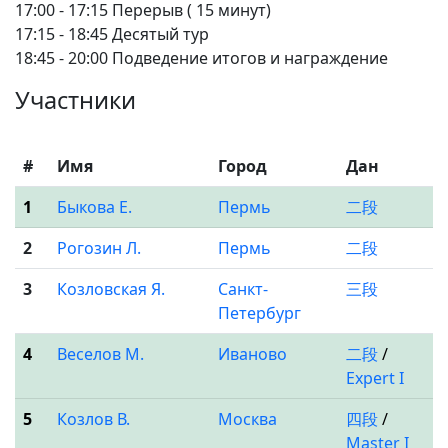
17:00 - 17:15 Перерыв ( 15 минут)
17:15 - 18:45 Десятый тур
18:45 - 20:00 Подведение итогов и награждение
Участники
#
Имя
Город
Дан
1
Быкова Е.
Пермь
二段
2
Рогозин Л.
Пермь
二段
3
Козловская Я.
Санкт-
三段
Петербург
4
Веселов М.
Иваново
二段
/
Expert I
5
Козлов В.
Москва
四段
/
Master I