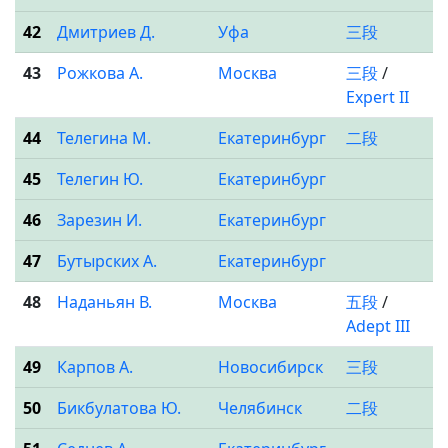
42
Дмитриев Д.
Уфа
三段
43
Рожкова А.
Москва
三段
/
Expert II
44
Телегина М.
Екатеринбург
二段
45
Телегин Ю.
Екатеринбург
46
Зарезин И.
Екатеринбург
47
Бутырских А.
Екатеринбург
48
Наданьян В.
Москва
五段
/
Adept III
49
Карпов А.
Новосибирск
三段
50
Бикбулатова Ю.
Челябинск
二段