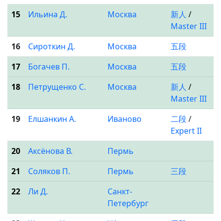
15
Ильина Д.
Москва
新人
/
Master III
16
Сироткин Д.
Москва
五段
17
Богачев П.
Москва
五段
18
Петрущенко С.
Москва
新人
/
Master III
19
Елшанкин А.
Иваново
二段
/
Expert II
20
Аксёнова В.
Пермь
21
Соляков П.
Пермь
三段
22
Ли Д.
Санкт-
Петербург