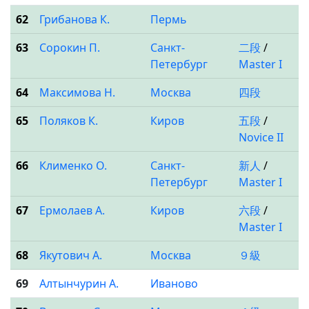
62
Грибанова К.
Пермь
63
Сорокин П.
Санкт-
二段
/
Петербург
Master I
64
Максимова Н.
Москва
四段
65
Поляков К.
Киров
五段
/
Novice II
66
Клименко О.
Санкт-
新人
/
Петербург
Master I
67
Ермолаев А.
Киров
六段
/
Master I
68
Якутович А.
Москва
９級
69
Алтынчурин А.
Иваново