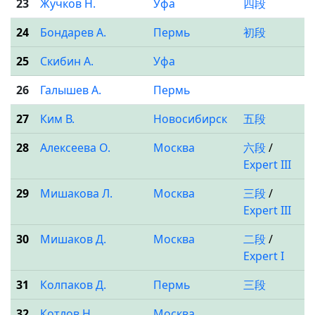
23
Жучков Н.
Уфа
四段
24
Бондарев А.
Пермь
初段
25
Скибин А.
Уфа
26
Галышев А.
Пермь
27
Ким В.
Новосибирск
五段
28
Алексеева О.
Москва
六段
/
Expert III
29
Мишакова Л.
Москва
三段
/
Expert III
30
Мишаков Д.
Москва
二段
/
Expert I
31
Колпаков Д.
Пермь
三段
32
Котлов Н.
Москва