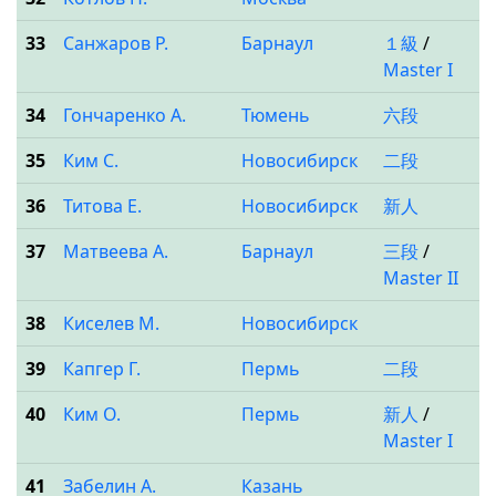
33
Санжаров Р.
Барнаул
１級
/
Master I
34
Гончаренко А.
Тюмень
六段
35
Ким С.
Новосибирск
二段
36
Титова Е.
Новосибирск
新人
37
Матвеева А.
Барнаул
三段
/
Master II
38
Киселев М.
Новосибирск
39
Капгер Г.
Пермь
二段
40
Ким О.
Пермь
新人
/
Master I
41
Забелин А.
Казань