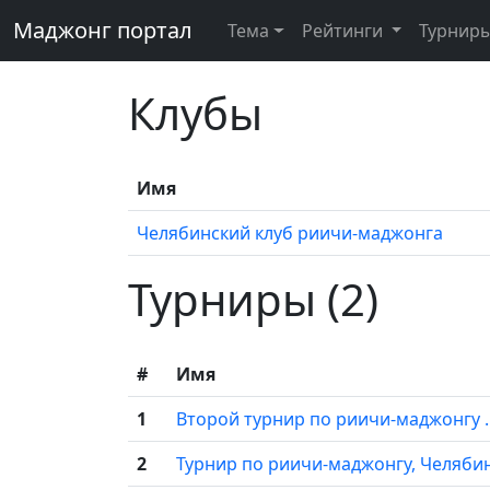
Маджонг портал
Тема
Рейтинги
Турнир
Клубы
Имя
Челябинский клуб риичи-маджонга
Турниры (2)
#
Имя
1
Второй турнир по риичи-маджонгу 
2
Турнир по риичи-маджонгу, Челябин