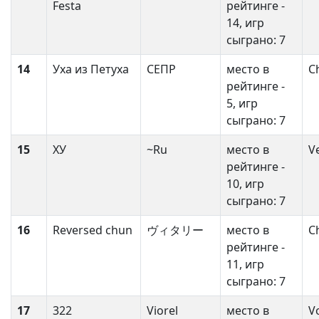
Festa
рейтинге -
14, игр
сыграно: 7
14
Уха из Петуха
СЕПР
место в
C
рейтинге -
5, игр
сыграно: 7
15
ХУ
~Ru
место в
V
рейтинге -
10, игр
сыграно: 7
16
Reversed chun
ヴィタリー
место в
C
рейтинге -
11, игр
сыграно: 7
17
322
Viorel
место в
V