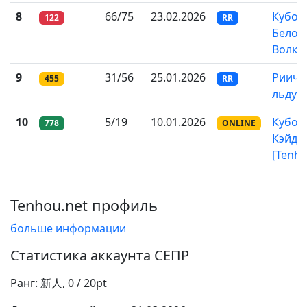
8
66/75
23.02.2026
Кубок
122
RR
Белог
Волка
9
31/56
25.01.2026
Риичи
455
RR
льду 2
10
5/19
10.01.2026
Кубок
778
ONLINE
Кэйдз
[Tenho
Tenhou.net профиль
больше информации
Статистика аккаунта СЕПР
Ранг: 新人, 0 / 20pt