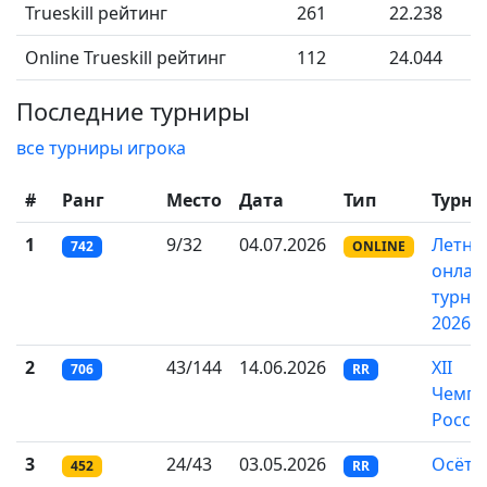
Trueskill рейтинг
261
22.238
Online Trueskill рейтинг
112
24.044
Последние турниры
все турниры игрока
#
Ранг
Место
Дата
Тип
Турни
1
9/32
04.07.2026
Летни
742
ONLINE
онлай
турни
2026
2
43/144
14.06.2026
XII
706
RR
Чемпи
Росси
3
24/43
03.05.2026
Осётр
452
RR