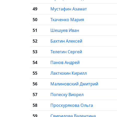
49
Мустафин Азамат
50
Ткаченко Мария
51
Шешуев Иван
52
Бахтин Алексей
53
Телегин Сергей
54
Панов Андрей
55
Лактюхин Кирилл
56
Малиновский Дмитрий
57
Попеску Виорел
58
Проскурякова Ольга
59
Свиридова Валентина