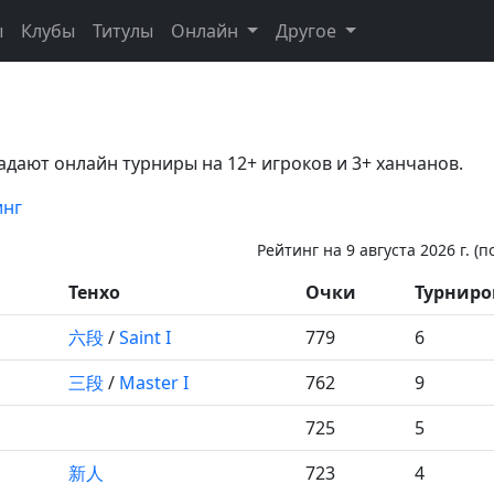
ы
Клубы
Титулы
Онлайн
Другое
адают онлайн турниры на 12+ игроков и 3+ ханчанов.
инг
Рейтинг на 9 августа 2026 г. (
Тенхо
Очки
Турниро
六段
/
Saint I
779
6
三段
/
Master I
762
9
725
5
新人
723
4