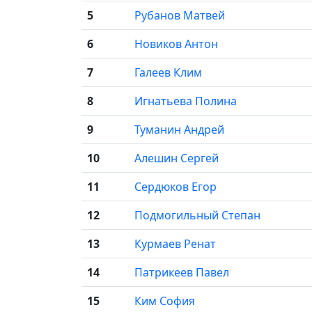
5
Рубанов Матвей
6
Новиков Антон
7
Галеев Клим
8
Игнатьева Полина
9
Туманин Андрей
10
Алешин Сергей
11
Сердюков Егор
12
Подмогильный Степан
13
Курмаев Ренат
14
Патрикеев Павел
15
Ким София