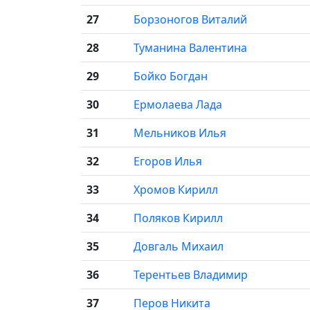
27
Борзоногов Виталий
28
Туманина Валентина
29
Бойко Богдан
30
Ермолаева Лада
31
Мельников Илья
32
Егоров Илья
33
Хромов Кирилл
34
Поляков Кирилл
35
Довгаль Михаил
36
Терентьев Владимир
37
Перов Никита