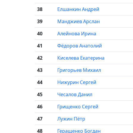
38
Елшанкин Андрей
39
Манджиев Арслан
40
Алейнова Ирина
41
Фёдоров Анатолий
42
Киселева Екатерина
43
Григорьев Михаил
44
Нижурин Сергей
45
Чесалов Данил
46
Грищенко Сергей
47
Лужин Пётр
48
Геращенко Богдан