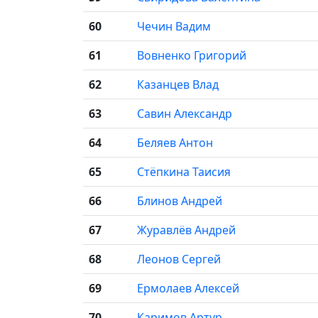
60
Чечин Вадим
61
Вовненко Григорий
62
Казанцев Влад
63
Савин Александр
64
Беляев Антон
65
Стёпкина Таисия
66
Блинов Андрей
67
Журавлёв Андрей
68
Леонов Сергей
69
Ермолаев Алексей
70
Каримов Артур