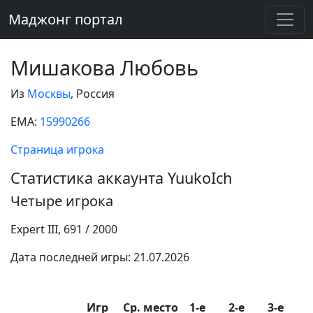
Маджонг портал
Мишакова Любовь
Из
Москвы
, Россия
EMA:
15990266
Страница игрока
Статистика аккаунта YuukoIch
Четыре игрока
Expert III, 691 / 2000
Дата последней игры: 21.07.2026
Игр
Ср. место
1-e
2-е
3-е
4