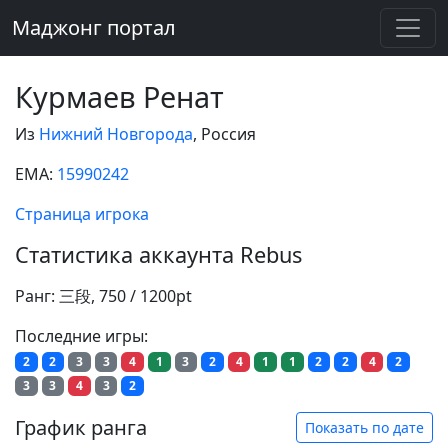
Маджонг портал
Курмаев Ренат
Из
Нижний Новгорода
, Россия
EMA:
15990242
Страница игрока
Статистика аккаунта Rebus
Ранг: 三段, 750 / 1200pt
Последние игры:
2
2
3
3
4
1
3
2
4
1
1
2
2
4
2
3
3
4
3
2
График ранга
Показать по дате