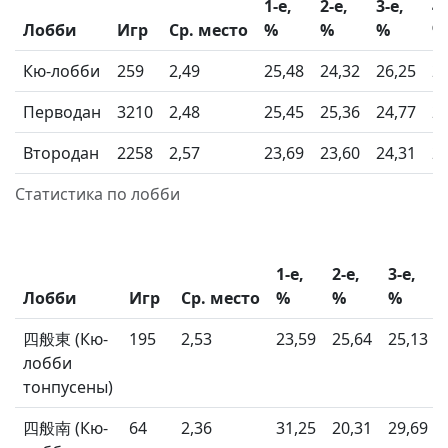
1-e,
2-е,
3-е,
4-
Лобби
Игр
Ср. место
%
%
%
%
Кю-лобби
259
2,49
25,48
24,32
26,25
23
Перводан
3210
2,48
25,45
25,36
24,77
24
Втородан
2258
2,57
23,69
23,60
24,31
28
Cтатистика по лобби
1-e,
2-е,
3-е,
Лобби
Игр
Ср. место
%
%
%
四般東 (Кю-
195
2,53
23,59
25,64
25,13
лобби
тонпусены)
四般南 (Кю-
64
2,36
31,25
20,31
29,69