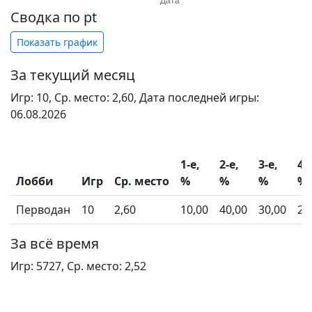
Сводка по pt
Показать график
За текущий месяц
Игр: 10, Ср. место: 2,60, Дата последней игры:
06.08.2026
1-e,
2-е,
3-е,
4-е
Лобби
Игр
Ср. место
%
%
%
%
Перводан
10
2,60
10,00
40,00
30,00
20
За всё время
Игр: 5727, Ср. место: 2,52