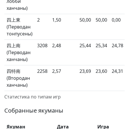
лобби
ханчаны)
四上東
2
1,50
50,00
50,00
0,00
(Перводан
тонпусены)
四上南
3208
2,48
25,44
25,34
24,78
(Перводан
ханчаны)
四特南
2258
2,57
23,69
23,60
24,31
(Втородан
ханчаны)
Статистика по типам игр
Собранные якуманы
Якуман
Дата
Игра