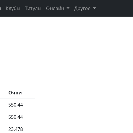
ы
Клубы
Титулы
Онлайн
Другое
Очки
550,44
550,44
23.478