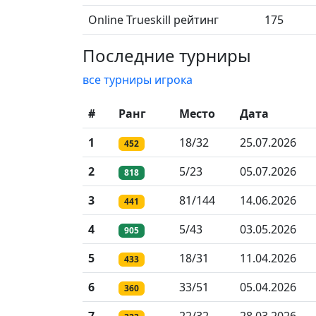
Online Trueskill рейтинг
175
Последние турниры
все турниры игрока
#
Ранг
Место
Дата
1
18/32
25.07.2026
452
2
5/23
05.07.2026
818
3
81/144
14.06.2026
441
4
5/43
03.05.2026
905
5
18/31
11.04.2026
433
6
33/51
05.04.2026
360