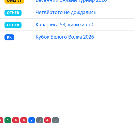
Весенний онлайн турнир 2026
ONLINE
Четвёртого не дождались
OTHER
Кава-лига S3, дивизион C
OTHER
Кубок Белого Волка 2026
RR
4
1
4
4
2
3
4
3