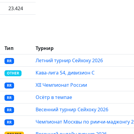
23.424
Тип
Турнир
Летний турнир Сейхоку 2026
RR
Кава-лига S4, дивизион C
OTHER
XII Чемпионат России
RR
Осётр в темпае
RR
Весенний турнир Сейхоку 2026
RR
Чемпионат Москвы по риичи-маджонгу 2
RR