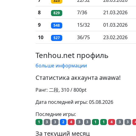
7
22/32
28.03.2026
323
8
7/36
21.03.2026
829
9
15/32
01.03.2026
548
10
36/75
23.02.2026
527
Tenhou.net профиль
больше информации
Статистика аккаунта awawa!
Ранг: 二段, 310 / 800pt
Дата последней игры: 05.08.2026
Последние игры:
1
3
3
2
4
3
3
1
1
4
3
3
За текущий месяц