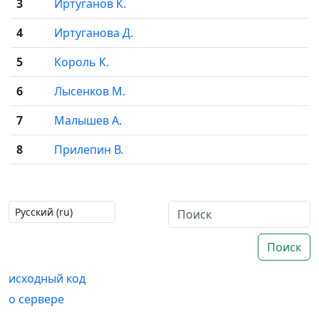
3
Иртуганов К.
4
Иртуганова Д.
5
Король К.
6
Лысенков М.
7
Малышев А.
8
Прилепин В.
Поиск
исходный код
о сервере