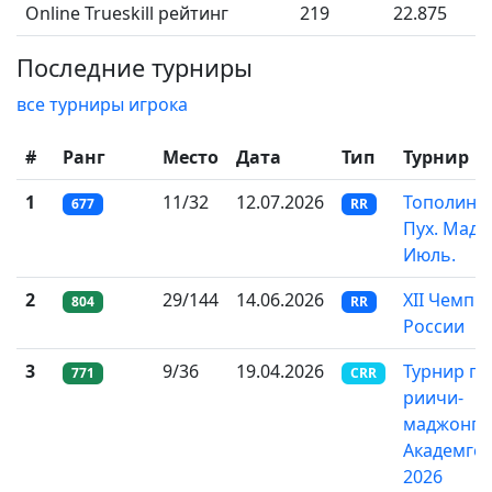
Online Trueskill рейтинг
219
22.875
Последние турниры
все турниры игрока
#
Ранг
Место
Дата
Тип
Турнир
1
11/32
12.07.2026
Тополины
677
RR
Пух. Мадж
Июль.
2
29/144
14.06.2026
XII Чемпи
804
RR
России
3
9/36
19.04.2026
Турнир по
771
CRR
риичи-
маджонгу 
Академго
2026