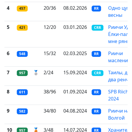
4
20/36
08.02.2026
Одно цум
457
RR
весны
5
12/20
03.01.2026
Риичи Уда
421
CRR
Ёлки-палк
мне рянпе
6
15/32
02.03.2025
Риичи
548
RR
маслениц
7
🥈
2/24
15.09.2024
Таилы, де
957
CRR
два ренча
8
38/96
01.09.2024
SPB Riichi
611
RR
2024
9
34/80
04.08.2024
Риичи на
582
RR
Волгой
10
🥉
3/48
14.07.2024
Хранител
957
RR