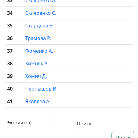
33
Скляренко А.
34
Скляренко С.
35
Старцева Е.
36
Трамова Р.
37
Фоменко А.
38
Хижняк А.
39
Хомич Д.
40
Чернышов И.
41
Яковлев А.
Поиск