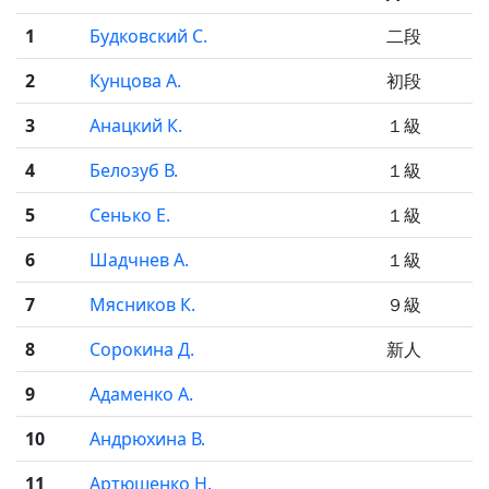
1
Будковский С.
二段
2
Кунцова А.
初段
3
Анацкий К.
１級
4
Белозуб В.
１級
5
Сенько Е.
１級
6
Шадчнев А.
１級
7
Мясников К.
９級
8
Сорокина Д.
新人
9
Адаменко А.
10
Андрюхина В.
11
Артюшенко Н.