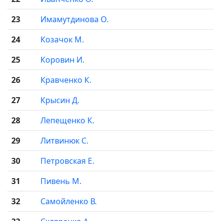
23
Имамутдинова О.
24
Козачок М.
25
Коровин И.
26
Кравченко К.
27
Крысин Д.
28
Лепещенко К.
29
Литвинюк С.
30
Петровская Е.
31
Пивень М.
32
Самойленко В.