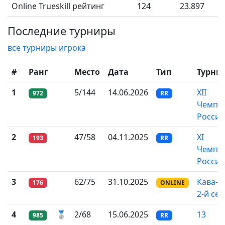
Online Trueskill рейтинг
124
23.897
Последние турниры
все турниры игрока
#
Ранг
Место
Дата
Тип
Турни
1
5/144
14.06.2026
XII
972
RR
Чемпи
России
2
47/58
04.11.2025
XI
193
RR
Чемпи
России
3
62/75
31.10.2025
Кава-л
176
ONLINE
2-й се
4
🥈
2/68
15.06.2025
13
985
RR