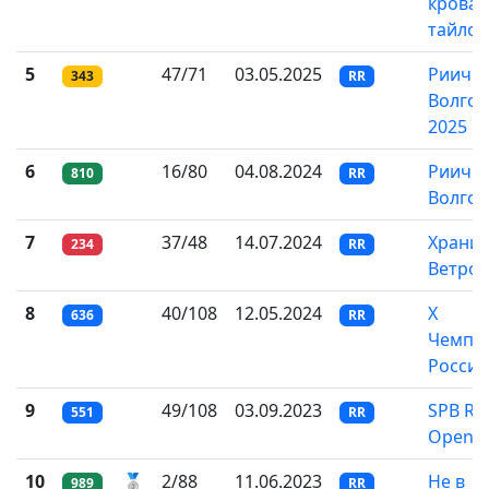
крова
тайлов
5
47/71
03.05.2025
Риичи 
343
RR
Волгой
2025
6
16/80
04.08.2024
Риичи 
810
RR
Волгой
7
37/48
14.07.2024
Хранит
234
RR
Ветров
8
40/108
12.05.2024
X
636
RR
Чемпи
России
9
49/108
03.09.2023
SPB Rii
551
RR
Open 2
10
🥈
2/88
11.06.2023
Не в
989
RR