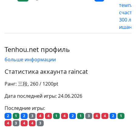
темпа
счасть
300 ле
ишант
Tenhou.net профиль
больше информации
Статистика аккаунта raincat
Ранг: 三段, 260 / 1200pt
Дата последней игры: 24.06.2026
Последние игры:
2
1
2
3
4
4
1
4
2
1
3
4
4
2
1
4
3
4
4
3