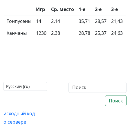
Игр
Ср. место
1-e
2-е
3-е
4
Тонпусены
14
2,14
35,71
28,57
21,43
1
Ханчаны
1230
2,38
28,78
25,37
24,63
2
Поиск
исходный код
о сервере