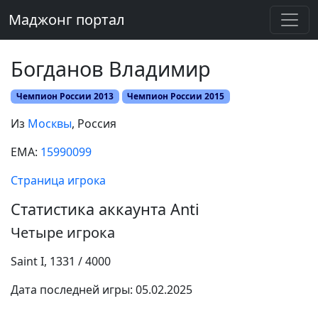
Маджонг портал
Богданов Владимир
Чемпион России 2013
Чемпион России 2015
Из
Москвы
, Россия
EMA:
15990099
Страница игрока
Статистика аккаунта Anti
Четыре игрока
Saint I, 1331 / 4000
Дата последней игры: 05.02.2025