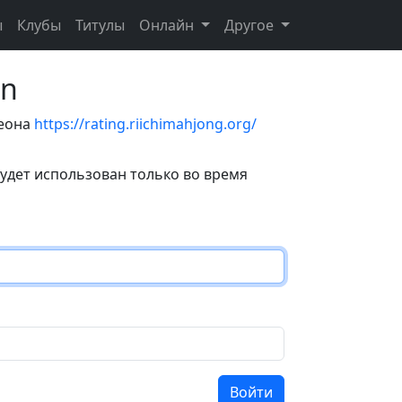
ы
Клубы
Титулы
Онлайн
Другое
on
теона
https://rating.riichimahjong.org/
удет использован только во время
Войти