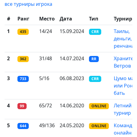
все турниры игрока
#
Ранг
Место
Дата
Тип
Турнир
1
14/24
15.09.2024
Таилы,
435
CRR
деньги, д
ренчана
2
31/48
14.07.2024
Хранител
362
RR
Ветров
3
5/16
06.08.2023
Цумо мат
733
CRR
или Рона
бать
4
65/72
14.06.2020
Летний
99
ONLINE
турнир
5
49/136
24.05.2020
Командн
644
ONLINE
онлайн