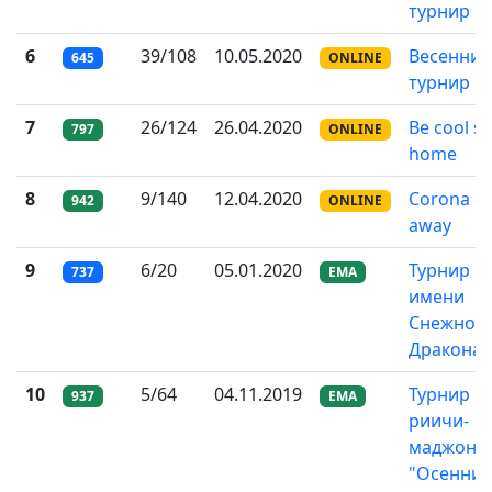
турнир
6
39/108
10.05.2020
Весенний
645
ONLINE
турнир
7
26/124
26.04.2020
Be cool st
797
ONLINE
home
8
9/140
12.04.2020
Corona g
942
ONLINE
away
9
6/20
05.01.2020
Турнир
737
EMA
имени
Снежног
Дракона
10
5/64
04.11.2019
Турнир п
937
EMA
риичи-
маджонг
"Осенни