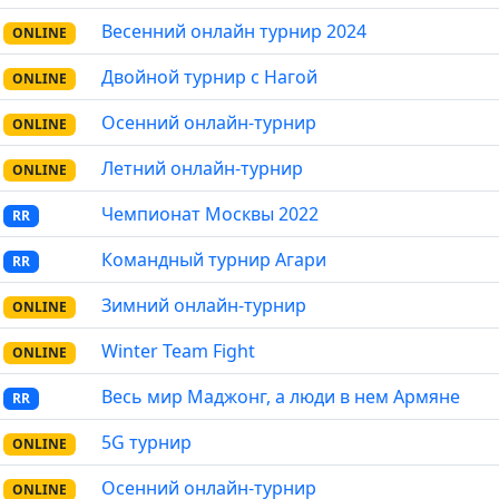
Весенний онлайн турнир 2024
ONLINE
Двойной турнир с Нагой
ONLINE
Осенний онлайн-турнир
ONLINE
Летний онлайн-турнир
ONLINE
Чемпионат Москвы 2022
RR
Командный турнир Агари
RR
Зимний онлайн-турнир
ONLINE
Winter Team Fight
ONLINE
Весь мир Маджонг, а люди в нем Армяне
RR
5G турнир
ONLINE
Осенний онлайн-турнир
ONLINE