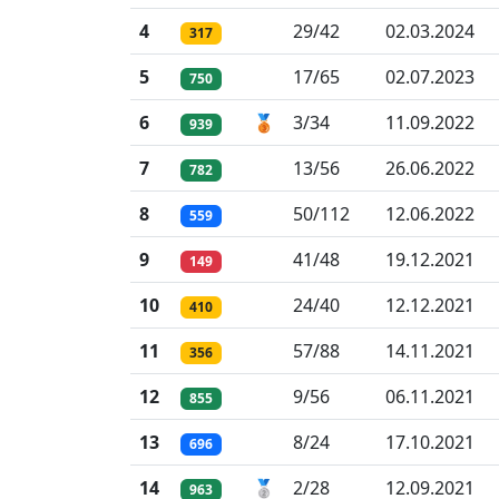
4
29/42
02.03.2024
317
5
17/65
02.07.2023
750
6
🥉
3/34
11.09.2022
939
7
13/56
26.06.2022
782
8
50/112
12.06.2022
559
9
41/48
19.12.2021
149
10
24/40
12.12.2021
410
11
57/88
14.11.2021
356
12
9/56
06.11.2021
855
13
8/24
17.10.2021
696
14
🥈
2/28
12.09.2021
963