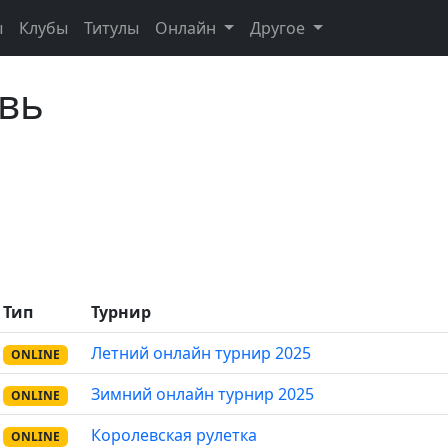
ы
Клубы
Титулы
Онлайн
Другое
вь
Тип
Турнир
Летний онлайн турнир 2025
ONLINE
Зимний онлайн турнир 2025
ONLINE
Королевская рулетка
ONLINE