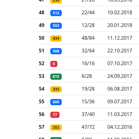
259
48
22/44
10.02.2018
512
49
12/28
20.01.2018
593
50
48/84
11.12.2017
434
51
32/64
22.10.2017
508
52
16/16
07.10.2017
0
53
6/28
24.09.2017
815
54
19/28
06.08.2017
333
55
15/36
09.07.2017
600
56
37/40
11.03.2017
77
57
47/72
04.12.2016
352