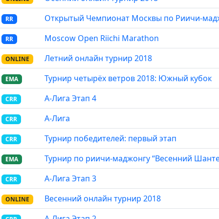
Открытый Чемпионат Москвы по Риичи-мад
RR
Moscow Open Riichi Marathon
RR
Летний онлайн турнир 2018
ONLINE
Турнир четырёх ветров 2018: Южный кубок
EMA
А-Лига Этап 4
CRR
А-Лига
CRR
Турнир победителей: первый этап
CRR
Турнир по риичи-маджонгу “Весенний Шанте
EMA
А-Лига Этап 3
CRR
Весенний онлайн турнир 2018
ONLINE
А-Лига Этап 2