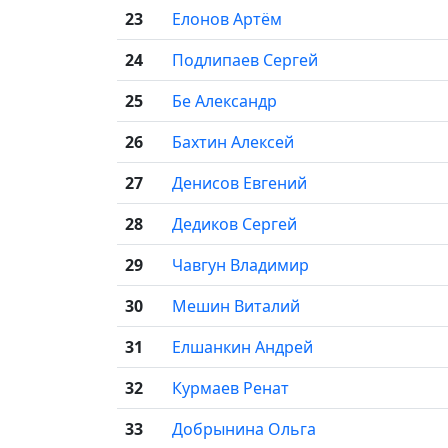
23
Елонов Артём
24
Подлипаев Сергей
25
Бе Александр
26
Бахтин Алексей
27
Денисов Евгений
28
Дедиков Сергей
29
Чавгун Владимир
30
Мешин Виталий
31
Елшанкин Андрей
32
Курмаев Ренат
33
Добрынина Ольга