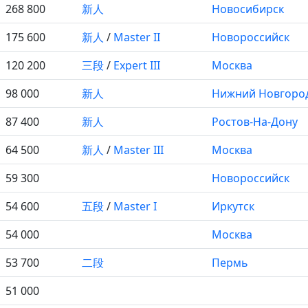
268 800
新人
Новосибирск
175 600
新人
/
Master II
Новороссийск
120 200
三段
/
Expert III
Москва
98 000
新人
Нижний Новгоро
87 400
新人
Ростов-На-Дону
64 500
新人
/
Master III
Москва
59 300
Новороссийск
54 600
五段
/
Master I
Иркутск
54 000
Москва
53 700
二段
Пермь
51 000