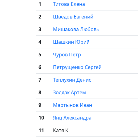
1
Титова Елена
2
Шведов Евгений
3
Мишакова Любовь
4
Шашкин Юрий
5
Чуров Петр
6
Петрущенко Сергей
7
Теплухин Денис
8
Золдак Артем
9
Мартынов Иван
10
Янц Александра
11
Катя К