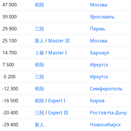
47 000
初段
Москва
39 000
Ярославль
29 900
三段
Пермь
25 100
新人
/
Master III
Москва
14 700
１級
/
Master I
Барнаул
7 500
初段
Иркутск
-5 200
三段
Иркутск
-12 300
初段
Симферополь
-16 500
初段
/
Expert I
Киров
-20 400
三段
/
Expert III
Ростов-На-Дону
-29 400
新人
Новосибирск