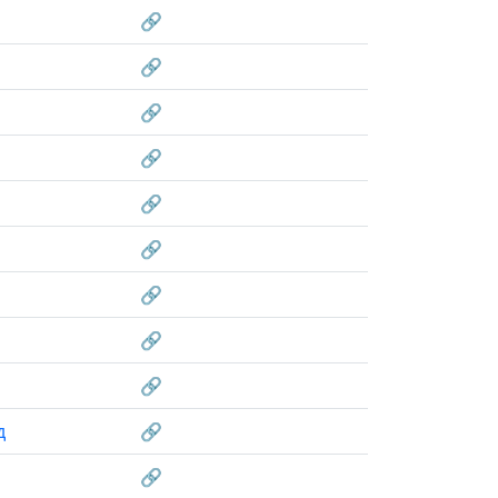
🔗
🔗
🔗
🔗
🔗
🔗
🔗
🔗
🔗
д
🔗
🔗