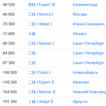
-48 500
初段
/
Expert III
Калининград
-66 800
三段
/
Novice I
Москва
-70 300
二段
/
Adept I
Южно-Сахалинск
-72 600
６級
Ижевск
-80 500
三段
/
Master I
Санкт-Петербург
-84 800
三段
Санкт-Петербург
-87 300
三段
Санкт-Петербург
-106 900
二段
/
Saint I
Новосибирск
-149 200
二段
/
Expert II
Иваново
-164 600
三段
/
Master II
Нижний Новгоро
-191 300
１級
/
Adept II
Иркутск