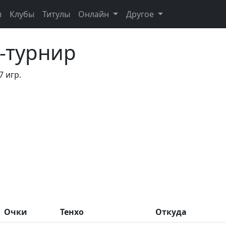
ы
Клубы
Титулы
Онлайн
Другое
-турнир
7 игр.
Очки
Тенхо
Откуда