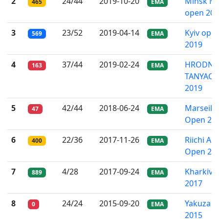
2
24/44
2019-10-20
Minsk Mi
465
EMA
open 20
3
23/52
2019-04-14
Kyiv ope
569
EMA
2019
4
37/44
2019-02-24
HRODNA
163
EMA
TANYAO 
2019
5
42/44
2018-06-24
Marseille
47
EMA
Open 20
6
22/36
2017-11-26
Riichi Au
400
EMA
Open 20
7
4/28
2017-09-24
Kharkiv 
889
EMA
2017
8
24/24
2015-09-20
Yakuza C
0
EMA
2015