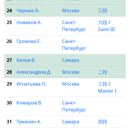
24
Черных А.
Москва
三段
25
Новиков А.
Санкт-
六段
/
Петербург
Saint III
26
Громова Е.
Санкт-
Петербург
27
Белов В.
Самара
28
Александров Д.
Москва
二段
29
Игнатьева П.
Москва
三段
/
Master I
30
Комаров В.
Санкт-
Петербург
31
Туманин А.
Самара
四段