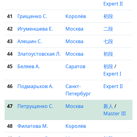
Expert II
41
Грищенко С.
Королёв
初段
42
Игуменшева Е.
Москва
二段
43
Алешин С.
Москва
七段
44
Златоустовская Л.
Москва
初段
45
Беляев А.
Саратов
初段
/
Expert I
46
Подмарьков А.
Санкт-
Expert II
Петербург
47
Петрущенко С.
Москва
新人
/
Master III
48
Филатова М.
Королёв