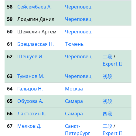
58
Сейсембаев А.
Череповец
59
Лодыгин Данил
Череповец
60
Шемелин Артём
Череповец
61
Брецлавская Н.
Тюмень
62
Шешуев И.
Череповец
二段
/
Expert II
63
Туманов М.
Череповец
初段
64
Гальцов Н.
Москва
65
Обухова А.
Самара
初段
66
Лактюхин К.
Самара
四段
67
Мелков Д.
Санкт-
二段
/
Петербург
Expert II