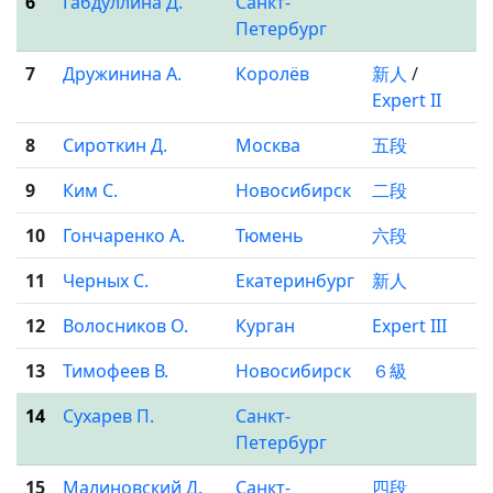
6
Габдуллина Д.
Санкт-
Петербург
7
Дружинина А.
Королёв
新人
/
Expert II
8
Сироткин Д.
Москва
五段
9
Ким С.
Новосибирск
二段
10
Гончаренко А.
Тюмень
六段
11
Черных С.
Екатеринбург
新人
12
Волосников О.
Курган
Expert III
13
Тимофеев В.
Новосибирск
６級
14
Сухарев П.
Санкт-
Петербург
15
Малиновский Д.
Санкт-
四段