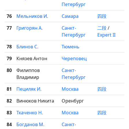
Петербург
76
Мельников И.
Самара
四段
77
Григорян А.
Санкт-
二段
/
Петербург
Expert II
78
Блинов С.
Тюмень
79
Князев Антон
Череповец
80
Филиппов
Санкт-
Владимир
Петербург
81
Пециляк И.
Москва
四段
82
Винюков Никита
Оренбург
83
Ткаченко Н.
Москва
四段
84
Богданов М.
Санкт-