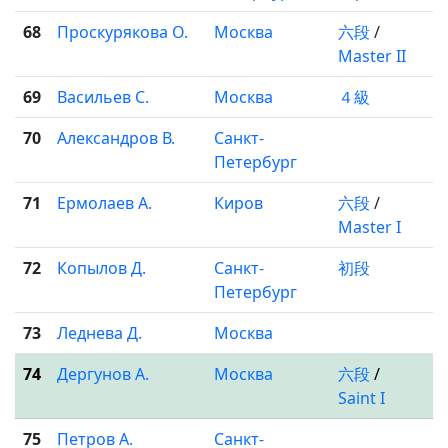
68
Проскурякова О.
Москва
六段
/
Master II
69
Васильев С.
Москва
４級
70
Александров В.
Санкт-
Петербург
71
Ермолаев А.
Киров
六段
/
Master I
72
Копылов Д.
Санкт-
初段
Петербург
73
Леднева Д.
Москва
74
Дергунов А.
Москва
六段
/
Saint I
75
Петров А.
Санкт-