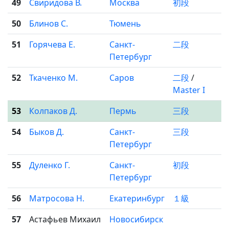
49
Свиридова В.
Москва
初段
50
Блинов С.
Тюмень
51
Горячева Е.
Санкт-
二段
Петербург
52
Ткаченко М.
Саров
二段
/
Master I
53
Колпаков Д.
Пермь
三段
54
Быков Д.
Санкт-
三段
Петербург
55
Дуленко Г.
Санкт-
初段
Петербург
56
Матросова Н.
Екатеринбург
１級
57
Астафьев Михаил
Новосибирск