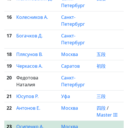
Петербург
16
Колесников А.
Санкт-
Петербург
17
Богачков Д.
Санкт-
Петербург
18
Плясунов В.
Москва
五段
19
Черкасов А.
Саратов
初段
20
Федотова
Санкт-
Наталия
Петербург
21
Юсупов Р.
Уфа
三段
22
Антонов Е.
Москва
四段
/
Master III
23
Осипенко А.
Москва