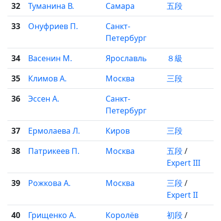
32
Туманина В.
Самара
五段
33
Онуфриев П.
Санкт-
Петербург
34
Васенин М.
Ярославль
８級
35
Климов А.
Москва
三段
36
Эссен А.
Санкт-
Петербург
37
Ермолаева Л.
Киров
三段
38
Патрикеев П.
Москва
五段
/
Expert III
39
Рожкова А.
Москва
三段
/
Expert II
40
Грищенко А.
Королёв
初段
/