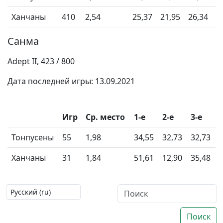
Ханчаны
410
2,54
25,37
21,95
26,34
2
Санма
Adept II, 423 / 800
Дата последней игры: 13.09.2021
Игр
Ср. место
1-e
2-е
3-е
Тонпусены
55
1,98
34,55
32,73
32,73
Ханчаны
31
1,84
51,61
12,90
35,48
Поиск