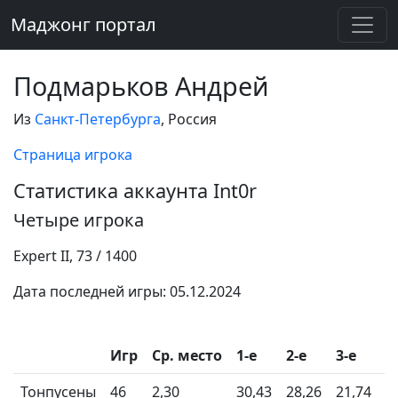
Маджонг портал
Подмарьков Андрей
Из
Санкт-Петербурга
, Россия
Страница игрока
Статистика аккаунта Int0r
Четыре игрока
Expert II, 73 / 1400
Дата последней игры: 05.12.2024
Игр
Ср. место
1-e
2-е
3-е
4
Тонпусены
46
2,30
30,43
28,26
21,74
1