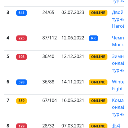
турнир
3
24/65
02.07.2023
Двойн
641
ONLINE
турнир
Нагой
4
87/112
12.06.2022
Чемпи
225
RR
Москвы
5
36/40
12.12.2021
Зимни
103
ONLINE
онлайн
турнир
6
36/88
14.11.2021
Winter
598
ONLINE
Fight
7
67/104
16.05.2021
Коман
359
ONLINE
онлайн
турнир
8
28/32
07.03.2021
北斗
129
ONLINE