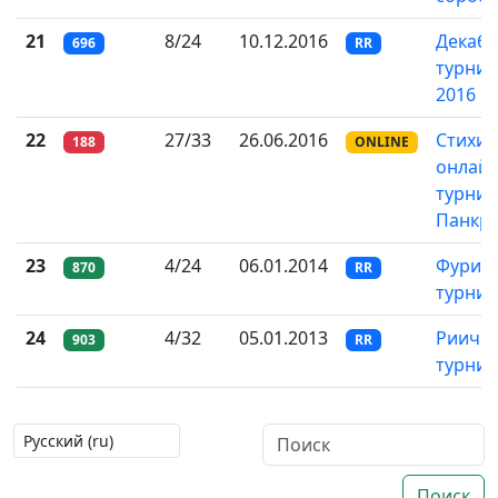
21
8/24
10.12.2016
Декаб
696
RR
турнир
2016
22
27/33
26.06.2016
Стихи
188
ONLINE
онлайн
турнир
Панкр
23
4/24
06.01.2014
Фурит
870
RR
турнир
24
4/32
05.01.2013
Риичи-
903
RR
турнир
Поиск