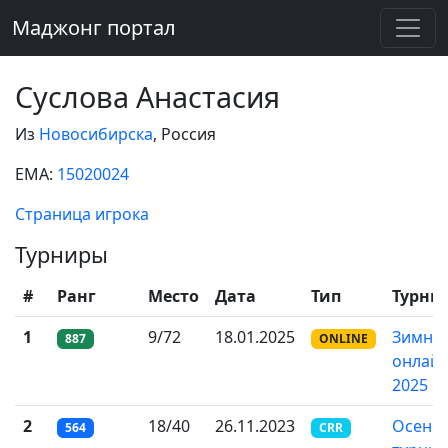
Маджонг портал
Суслова Анастасия
Из
Новосибирска
, Россия
EMA:
15020024
Страница игрока
Турниры
#
Ранг
Место
Дата
Тип
Турни
1
9/72
18.01.2025
Зимни
887
ONLINE
онлайн
2025
2
18/40
26.11.2023
Осенн
564
CRR