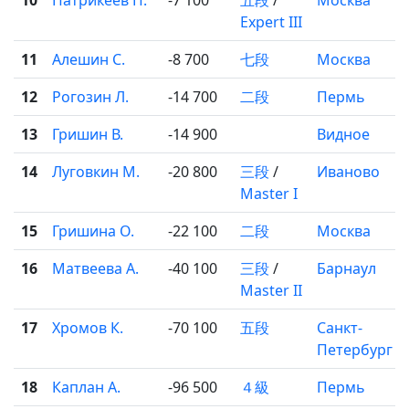
10
Патрикеев П.
-7 100
五段
/
Москва
Expert III
11
Алешин С.
-8 700
七段
Москва
12
Рогозин Л.
-14 700
二段
Пермь
13
Гришин В.
-14 900
Видное
14
Луговкин М.
-20 800
三段
/
Иваново
Master I
15
Гришина О.
-22 100
二段
Москва
16
Матвеева А.
-40 100
三段
/
Барнаул
Master II
17
Хромов К.
-70 100
五段
Санкт-
Петербург
18
Каплан А.
-96 500
４級
Пермь