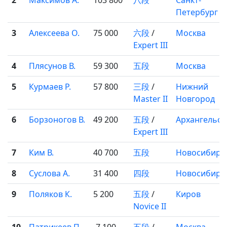
2
Максимов А.
103 800
八段
Санкт-
Петербург
3
Алексеева О.
75 000
六段
/
Москва
Expert III
4
Плясунов В.
59 300
五段
Москва
5
Курмаев Р.
57 800
三段
/
Нижний
Master II
Новгород
6
Борзоногов В.
49 200
五段
/
Архангельск
Expert III
7
Ким В.
40 700
五段
Новосибирс
8
Суслова А.
31 400
四段
Новосибирс
9
Поляков К.
5 200
五段
/
Киров
Novice II