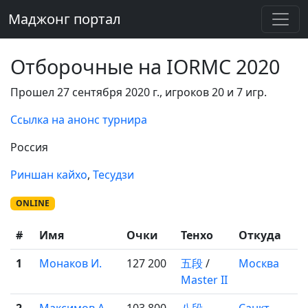
Маджонг портал
Отборочные на IORMC 2020
Прошел 27 сентября 2020 г., игроков 20 и 7 игр.
Ссылка на анонс турнира
Россия
Риншан кайхо
,
Тесудзи
ONLINE
#
Имя
Очки
Тенхо
Откуда
1
Монаков И.
127 200
五段
/
Москва
Master II