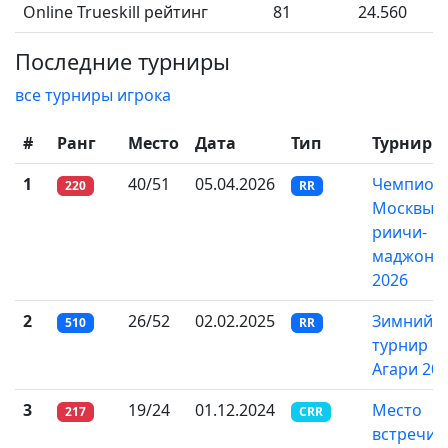
Online Trueskill рейтинг
81
24.560
Последние турниры
все турниры игрока
#
Ранг
Место
Дата
Тип
Турнир
1
40/51
05.04.2026
Чемпион
220
RR
Москвы 
риичи-
маджонг
2026
2
26/52
02.02.2025
Зимний
510
RR
турнир
Агари 20
3
19/24
01.12.2024
Место
217
CRR
встречи