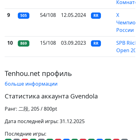
Комнате
9
54/108
12.05.2024
X
505
RR
Чемпион
России
10
15/108
03.09.2023
SPB Riichi
869
RR
Open 202
Tenhou.net профиль
больше информации
Статистика аккаунта Gvendola
Ранг: 二段, 205 / 800pt
Дата последней игры: 31.12.2025
Последние игры: