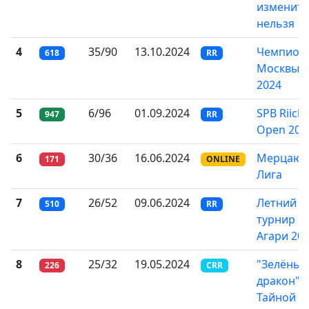
изменит
нельзя
4
35/90
13.10.2024
Чемпион
618
RR
Москвы
2024
5
6/96
01.09.2024
SPB Riichi
947
RR
Open 202
6
30/36
16.06.2024
Мерцаю
171
ONLINE
Лига
7
26/52
09.06.2024
Летний
510
RR
турнир
Агари 20
8
25/32
19.05.2024
"Зелёный
226
CRR
дракон" в
Тайной