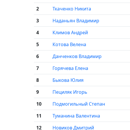
2
Ткаченко Никита
3
Наданьян Владимир
4
Климов Андрей
5
Котова Велена
6
Данченков Владимир
7
Горячева Елена
8
Быкова Юлия
9
Пециляк Игорь
10
Подмогильный Степан
11
Туманина Валентина
12
Новиков Дмитрий