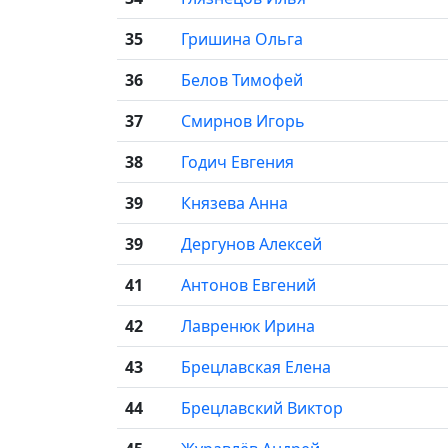
35
Гришина Ольга
36
Белов Тимофей
37
Смирнов Игорь
38
Годич Евгения
39
Князева Анна
39
Дергунов Алексей
41
Антонов Евгений
42
Лавренюк Ирина
43
Брецлавская Елена
44
Брецлавский Виктор