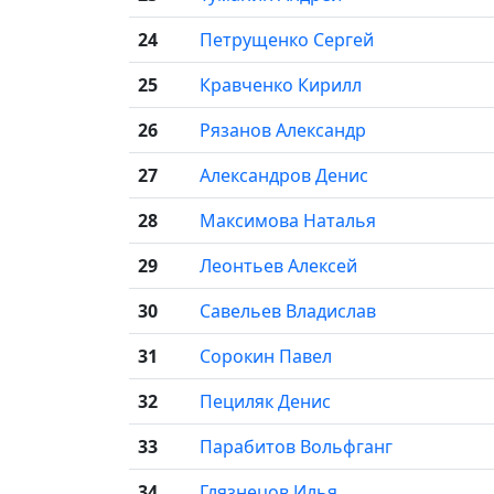
24
Петрущенко Сергей
25
Кравченко Кирилл
26
Рязанов Александр
27
Александров Денис
28
Максимова Наталья
29
Леонтьев Алексей
30
Савельев Владислав
31
Сорокин Павел
32
Пециляк Денис
33
Парабитов Вольфганг
34
Глязнецов Илья