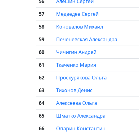
56
Алешин Сергей
57
Медведев Сергей
58
Коновалов Михаил
59
Печеневская Александра
60
Чичигин Андрей
61
Ткаченко Мария
62
Проскурякова Ольга
63
Тихонов Денис
64
Алексеева Ольга
65
Шматко Александра
66
Опарин Константин