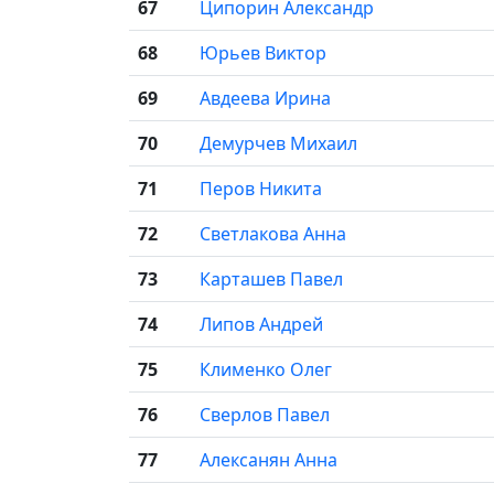
67
Ципорин Александр
68
Юрьев Виктор
69
Авдеева Ирина
70
Демурчев Михаил
71
Перов Никита
72
Светлакова Анна
73
Карташев Павел
74
Липов Андрей
75
Клименко Олег
76
Сверлов Павел
77
Алексанян Анна