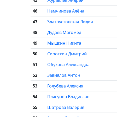
45
Журавлёв Андрей
46
Немчинова Алёна
47
Златоустовская Лидия
48
Дудаев Магомед
49
Мышкин Никита
50
Сироткин Дмитрий
51
Обухова Александра
52
Завиялов Антон
53
Голубева Алексия
54
Плясунов Владислав
55
Шатрова Валерия