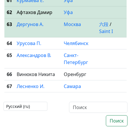
61
Курмаева Е.
Уфа
62
Афтахов Дамир
Уфа
63
Дергунов А.
Москва
六段
/
Saint I
64
Урусова П.
Челябинск
65
Александров В.
Санкт-
Петербург
66
Винюков Никита
Оренбург
67
Лесненко И.
Самара
Поиск