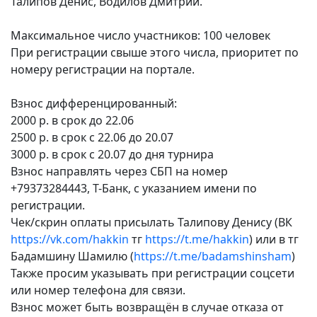
Талипов Денис, Водилов Дмитрий.
Максимальное число участников: 100 человек
При регистрации свыше этого числа, приоритет по
номеру регистрации на портале.
Взнос дифференцированный:
2000 р. в срок до 22.06
2500 р. в срок с 22.06 до 20.07
3000 р. в срок с 20.07 до дня турнира
Взнос направлять через СБП на номер
+79373284443, Т-Банк, с указанием имени по
регистрации.
Чек/скрин оплаты присылать Талипову Денису (ВК
https://vk.com/hakkin
тг
https://t.me/hakkin
) или в тг
Бадамшину Шамилю (
https://t.me/badamshinsham
)
Также просим указывать при регистрации соцсети
или номер телефона для связи.
Взнос может быть возвращён в случае отказа от