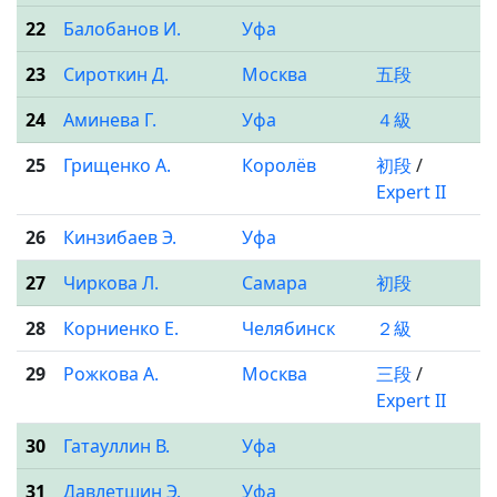
22
Балобанов И.
Уфа
23
Сироткин Д.
Москва
五段
24
Аминева Г.
Уфа
４級
25
Грищенко А.
Королёв
初段
/
Expert II
26
Кинзибаев Э.
Уфа
27
Чиркова Л.
Самара
初段
28
Корниенко Е.
Челябинск
２級
29
Рожкова А.
Москва
三段
/
Expert II
30
Гатауллин В.
Уфа
31
Давлетшин Э.
Уфа