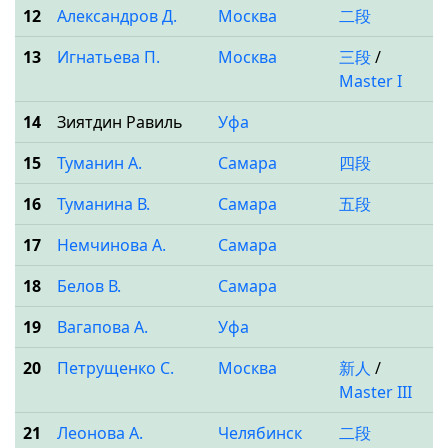
12
Александров Д.
Москва
二段
13
Игнатьева П.
Москва
三段
/
Master I
14
Зиятдин Равиль
Уфа
15
Туманин А.
Самара
四段
16
Туманина В.
Самара
五段
17
Немчинова А.
Самара
18
Белов В.
Самара
19
Вагапова А.
Уфа
20
Петрущенко С.
Москва
新人
/
Master III
21
Леонова А.
Челябинск
二段