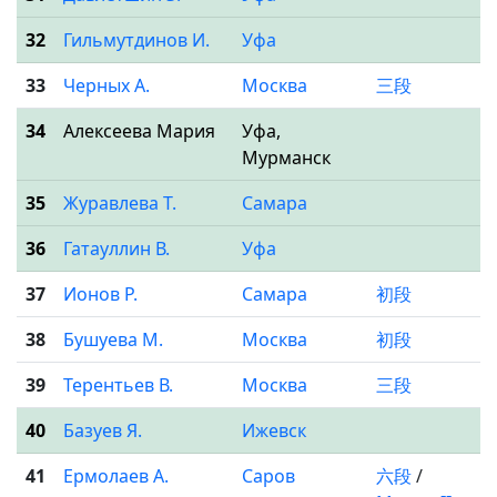
32
Гильмутдинов И.
Уфа
33
Черных А.
Москва
三段
34
Алексеева Мария
Уфа,
Мурманск
35
Журавлева Т.
Самара
36
Гатауллин В.
Уфа
37
Ионов Р.
Самара
初段
38
Бушуева М.
Москва
初段
39
Терентьев В.
Москва
三段
40
Базуев Я.
Ижевск
41
Ермолаев А.
Саров
六段
/