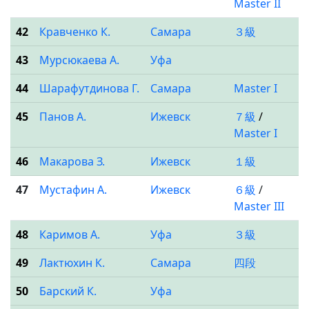
Master II
42
Кравченко К.
Самара
３級
43
Мурсюкаева А.
Уфа
44
Шарафутдинова Г.
Самара
Master I
45
Панов А.
Ижевск
７級
/
Master I
46
Макарова З.
Ижевск
１級
47
Мустафин А.
Ижевск
６級
/
Master III
48
Каримов А.
Уфа
３級
49
Лактюхин К.
Самара
四段
50
Барский К.
Уфа