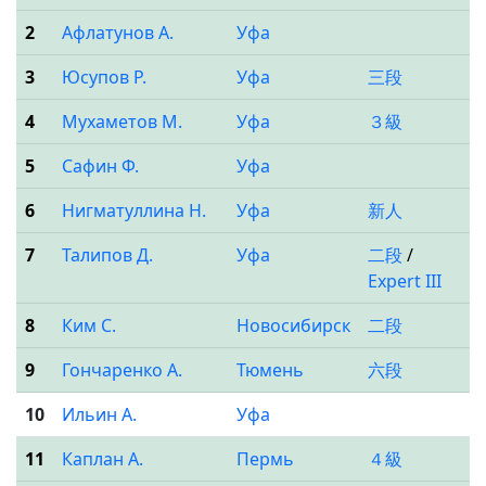
2
Афлатунов А.
Уфа
3
Юсупов Р.
Уфа
三段
4
Мухаметов М.
Уфа
３級
5
Сафин Ф.
Уфа
6
Нигматуллина Н.
Уфа
新人
7
Талипов Д.
Уфа
二段
/
Expert III
8
Ким С.
Новосибирск
二段
9
Гончаренко А.
Тюмень
六段
10
Ильин А.
Уфа
11
Каплан А.
Пермь
４級