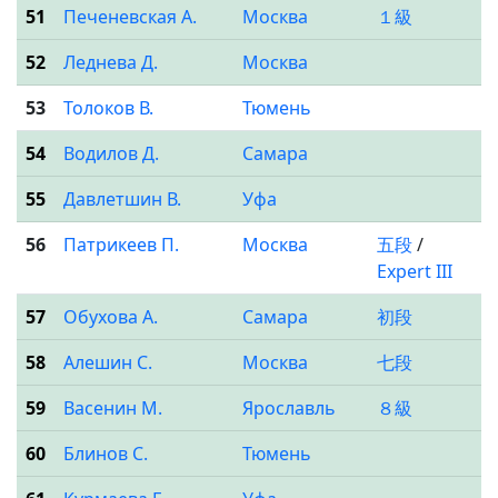
51
Печеневская А.
Москва
１級
52
Леднева Д.
Москва
53
Толоков В.
Тюмень
54
Водилов Д.
Самара
55
Давлетшин В.
Уфа
56
Патрикеев П.
Москва
五段
/
Expert III
57
Обухова А.
Самара
初段
58
Алешин С.
Москва
七段
59
Васенин М.
Ярославль
８級
60
Блинов С.
Тюмень