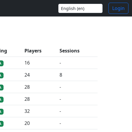
Login
ing
Players
Sessions
16
-
A
24
8
A
28
-
A
28
-
A
32
-
A
20
-
A