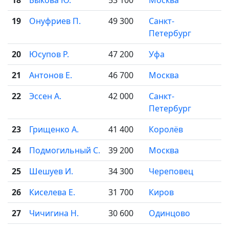
18
Быкова Ю.
53 100
Москва
19
Онуфриев П.
49 300
Санкт-
Петербург
20
Юсупов Р.
47 200
Уфа
21
Антонов Е.
46 700
Москва
22
Эссен А.
42 000
Санкт-
Петербург
23
Грищенко А.
41 400
Королёв
24
Подмогильный С.
39 200
Москва
25
Шешуев И.
34 300
Череповец
26
Киселева Е.
31 700
Киров
27
Чичигина Н.
30 600
Одинцово