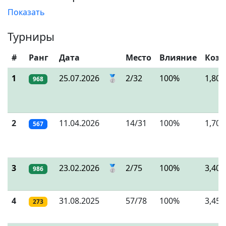
Показать
Турниры
#
Ранг
Дата
Место
Влияние
Коэ
1
25.07.2026
🥈
2/32
100%
1,80
968
2
11.04.2026
14/31
100%
1,70
567
3
23.02.2026
🥈
2/75
100%
3,40
986
4
31.08.2025
57/78
100%
3,45
273