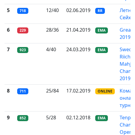
5
12/40
02.06.2019
Летни
718
RR
Сейхо
6
28/36
21.04.2019
Great
229
EMA
2019
7
4/40
24.03.2019
Swedi
923
EMA
Riichi
Mahjo
Champ
2019
8
25/84
17.02.2019
Кома
711
ONLINE
онлай
турни
9
5/28
02.12.2018
Tenpai
852
EMA
Champ
Open 