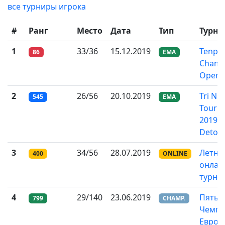
все турниры игрока
#
Ранг
Место
Дата
Тип
Турни
1
33/36
15.12.2019
Tenpai
86
EMA
Champ
Open 
2
26/56
20.10.2019
Tri Nit
545
EMA
Tourn
2019 -
Deton
3
34/56
28.07.2019
Летни
400
ONLINE
онлай
турни
4
29/140
23.06.2019
Пятый
799
CHAMP.
Чемпи
Европ