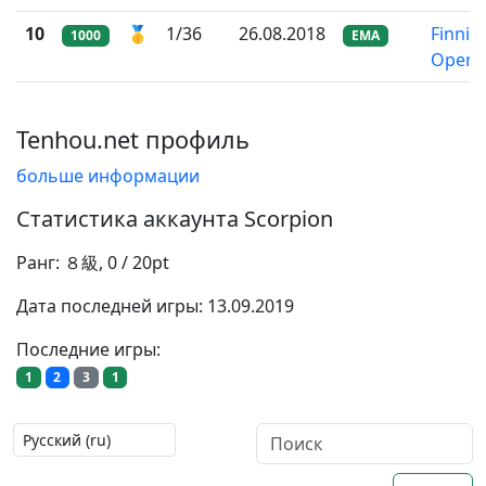
10
🥇
1/36
26.08.2018
Finnish
1000
EMA
Open 
Tenhou.net профиль
больше информации
Статистика аккаунта Scorpion
Ранг: ８級, 0 / 20pt
Дата последней игры: 13.09.2019
Последние игры:
1
2
3
1