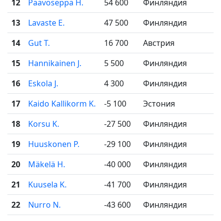
12
Paavoseppä H.
54 600
Финляндия
13
Lavaste E.
47 500
Финляндия
14
Gut T.
16 700
Австрия
15
Hannikainen J.
5 500
Финляндия
16
Eskola J.
4 300
Финляндия
17
Kaido Kallikorm K.
-5 100
Эстония
18
Korsu K.
-27 500
Финляндия
19
Huuskonen P.
-29 100
Финляндия
20
Mäkelä H.
-40 000
Финляндия
21
Kuusela K.
-41 700
Финляндия
22
Nurro N.
-43 600
Финляндия