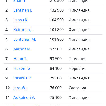
1
Shan Y.
210 500
Финляндия
2
Lehtinen J.
132 900
Финляндия
3
Lensu K.
104 500
Финляндия
4
Kuitunen J.
101 800
Финляндия
4
Lehtonen M.
101 800
Финляндия
6
Aarnos M.
97 500
Финляндия
7
Hahn T.
93 500
Германия
8
Husom G.
84 100
Норвегия
9
Viinikka V.
79 300
Финляндия
10
Jerguš J.
76 000
Словакия
11
Asikainen V.
75 100
Финляндия