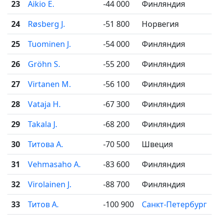
23
Aikio E.
-44 000
Финляндия
24
Røsberg J.
-51 800
Норвегия
25
Tuominen J.
-54 000
Финляндия
26
Gröhn S.
-55 200
Финляндия
27
Virtanen M.
-56 100
Финляндия
28
Vataja H.
-67 300
Финляндия
29
Takala J.
-68 200
Финляндия
30
Титова А.
-70 500
Швеция
31
Vehmasaho A.
-83 600
Финляндия
32
Virolainen J.
-88 700
Финляндия
33
Титов А.
-100 900
Санкт-Петербург