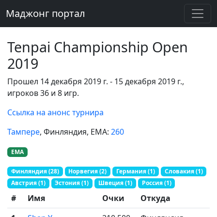
Маджонг портал
Tenpai Championship Open
2019
Прошел 14 декабря 2019 г. - 15 декабря 2019 г.,
игроков 36 и 8 игр.
Ссылка на анонс турнира
Тампере
, Финляндия
, EMA:
260
EMA
Финляндия (28)
Норвегия (2)
Германия (1)
Словакия (1)
Австрия (1)
Эстония (1)
Швеция (1)
Россия (1)
#
Имя
Очки
Откуда