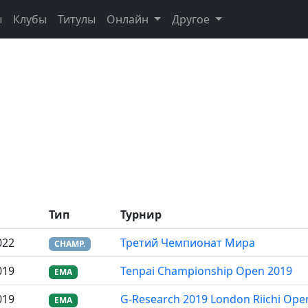
ы
Клубы
Титулы
Онлайн
Другое
Тип
Турнир
022
Третий Чемпионат Мира
CHAMP.
019
Tenpai Championship Open 2019
EMA
019
G-Research 2019 London Riichi Ope
EMA