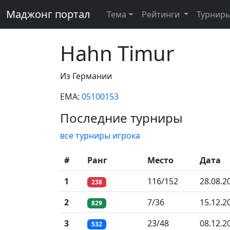
Маджонг портал
Тема
Рейтинги
Турнир
Hahn Timur
Из Германии
EMA:
05100153
Последние турниры
все турниры игрока
#
Ранг
Место
Дата
1
116/152
28.08.2
238
2
7/36
15.12.2
829
3
23/48
08.12.2
532