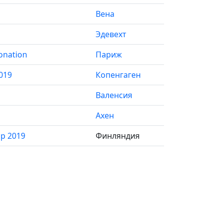
Вена
Эдевехт
tonation
Париж
019
Копенгаген
Валенсия
Ахен
ip 2019
Финляндия