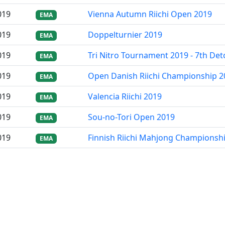
019
Vienna Autumn Riichi Open 2019
EMA
019
Doppelturnier 2019
EMA
019
Tri Nitro Tournament 2019 - 7th De
EMA
019
Open Danish Riichi Championship 2
EMA
019
Valencia Riichi 2019
EMA
019
Sou-no-Tori Open 2019
EMA
019
Finnish Riichi Mahjong Championsh
EMA