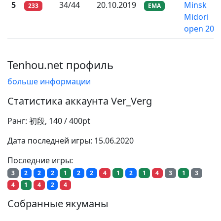
5
34/44
20.10.2019
Minsk
233
EMA
Midori
open 201
Tenhou.net профиль
больше информации
Статистика аккаунта Ver_Verg
Ранг: 初段, 140 / 400pt
Дата последней игры: 15.06.2020
Последние игры:
3
2
2
2
1
2
2
4
1
2
1
4
3
1
3
4
1
4
2
4
Собранные якуманы