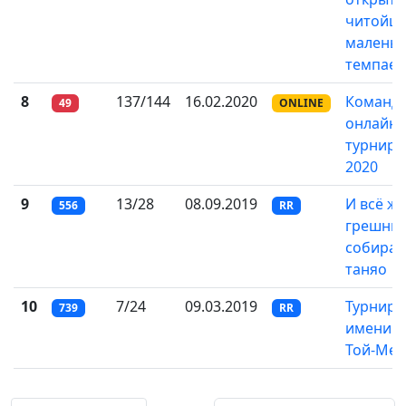
читойцу
малень
темпае
8
137/144
16.02.2020
Команд
49
ONLINE
онлайн
турнир
2020
9
13/28
08.09.2019
И всё же
556
RR
грешни
собирае
таняо
10
7/24
09.03.2019
Турнир
739
RR
имени Т
Той-Мен