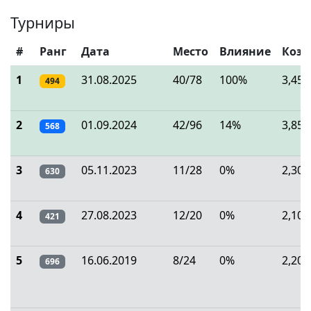
Турниры
#
Ранг
Дата
Место
Влияние
Коэ
1
31.08.2025
40/78
100%
3,45
494
2
01.09.2024
42/96
14%
3,85
568
3
05.11.2023
11/28
0%
2,30
630
4
27.08.2023
12/20
0%
2,10
421
5
16.06.2019
8/24
0%
2,20
696