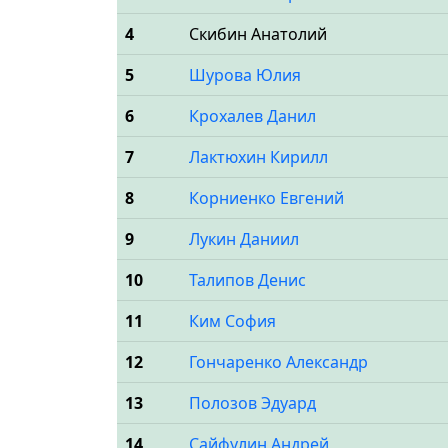
4
Скибин Анатолий
5
Шурова Юлия
6
Крохалев Данил
7
Лактюхин Кирилл
8
Корниенко Евгений
9
Лукин Даниил
10
Талипов Денис
11
Ким София
12
Гончаренко Александр
13
Полозов Эдуард
14
Сайфулин Андрей