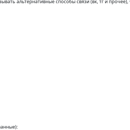
ать альтернативные способы связи (вк, тг и прочее), 
анные):