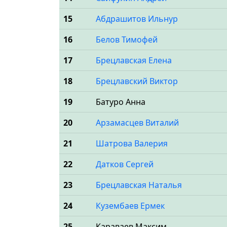
15
Абдрашитов Ильнур
16
Белов Тимофей
17
Брецлавская Елена
18
Брецлавский Виктор
19
Батуро Анна
20
Арзамасцев Виталий
21
Шатрова Валерия
22
Датков Сергей
23
Брецлавская Наталья
24
Кузембаев Ермек
25
Караваев Максим