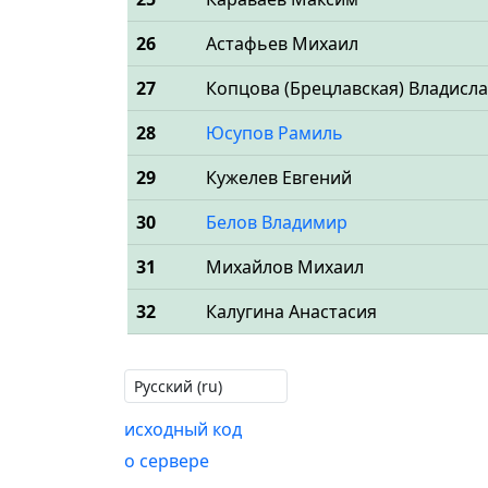
26
Астафьев Михаил
27
Копцова (Брецлавская) Владисл
28
Юсупов Рамиль
29
Кужелев Евгений
30
Белов Владимир
31
Михайлов Михаил
32
Калугина Анастасия
исходный код
о сервере