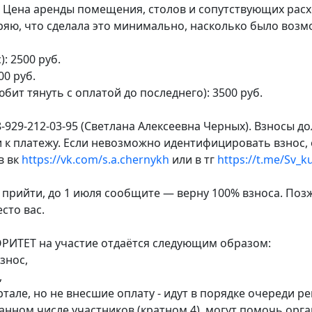
 Цена аренды помещения, столов и сопутствующих расх
яю, что сделала это минимально, насколько было возмо
: 2500 руб.
00 руб.
любит тянуть с оплатой до последнего): 3500 руб.
8-929-212-03-95 (Светлана Алексеевна Черных). Взносы
 к платежу. Если невозможно идентифицировать взнос, 
в вк
https://vk.com/s.a.chernykh
или в тг
https://t.me/Sv_k
е прийти, до 1 июля сообщите — верну 100% взноса. Поз
сто вас.
РИТЕТ на участие отдаётся следующим образом:
знос,
,
ртале, но не внесшие оплату - идут в порядке очереди р
бранном числе участников (кратном 4), могут помочь орг