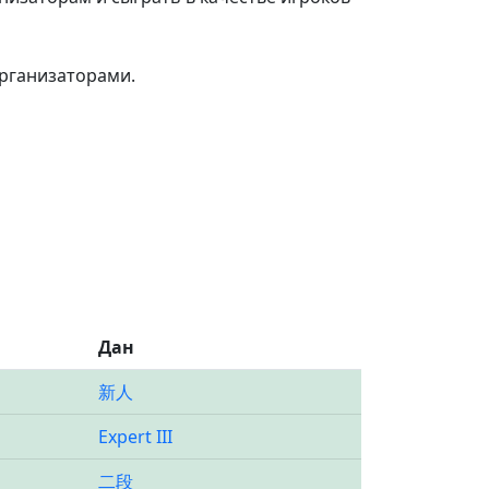
организаторами.
Дан
新人
Expert III
二段