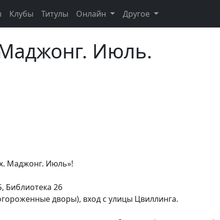
ы
Клубы
Титулы
Онлайн
Другое
 Маджонг. Июль.
х. Маджонг. Июль»!
Б, Библиотека 26
огороженные дворы), вход с улицы Цвиллинга.