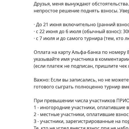
Друзья, меня вынуждают обстоятельства.
непростое решение поднять взносы. Увер
· До 21 июня включительно (ранний взнос)
· с 22 июня до 6 июля (обычный взнос): 30
· с 7 июля и до самого турнира (тем, кто 
Оплата на карту Альфа-банка по номеру 
указывайте имя участника в комментарии
(если платеж не подписан, пришлите чек 
Важно: Если вы записались, но не может
готового сыграть полноценно турнир вме
При превышении числа участников ПРИО
1 - иногородние участники, оплатившие в
2 - местные участники, оплатившие взнос
3 - участники, зарегистрированные на по
Те, кто не успел внести взнос при не на