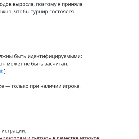
одов выросла, поэтому я приняла
жно, чтобы турнир состоялся.
 должны быть идентифицируемыми:
он может не быть засчитан.
ut
)
же — только при наличии игрока,
егистрации.
анизаторам и сыграть в качестве игроков