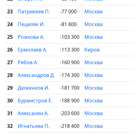
23
Патрикеев П.
-77 000
Москва

24
Пециляк И.
-81 600
Москва

25
Рожкова А.
-103 300
Москва

26
Ермолаев А.
-113 300
Киров

27
Рябов А.
-160 900
Москва

28
Александров Д.
-174 300
Москва

29
Дюженков И.
-181 700
Москва

30
Бурмистров Е.
-188 900
Москва

31
Алексанян А.
-203 600
Москва

32
Игнатьева П.
-218 400
Москва
