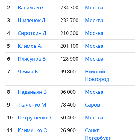
2
Васильев С.
234 300
Москва

3
Шиленок Д.
233 700
Москва

4
Сироткин Д.
210 300
Москва

5
Климов А.
201 100
Москва

6
Плясунов В.
128 900
Москва

7
Чечин В.
99 800
Нижний

Новгород
8
Наданьян В.
96 000
Москва

9
Ткаченко М.
78 400
Саров

10
Петрущенко С.
50 400
Москва

11
Клименко О.
26 900
Санкт-

Петербург