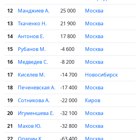
12
Манджиев А.
25 000
Москва

13
Ткаченко Н.
21 900
Москва

14
Антонов Е.
17 800
Москва

15
Рубанов М.
-4 600
Москва

16
Медведев С.
-8 200
Москва

17
Киселев М.
-14 700
Новосибирск

18
Печеневская А.
-17 400
Москва

19
Сотникова А.
-22 000
Киров

20
Игуменшева Е.
-32 100
Москва

21
Махов Ю.
-32 800
Москва

22
Опарин К.
-63 400
Москва
