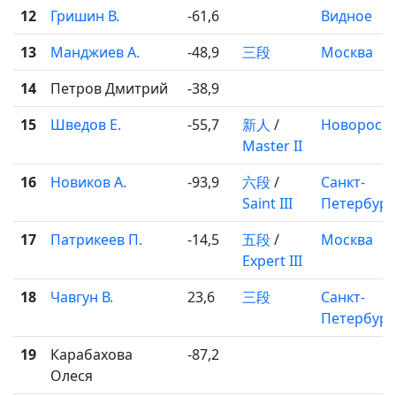
12
Гришин В.
-61,6
Видное
13
Манджиев А.
-48,9
三段
Москва
14
Петров Дмитрий
-38,9
15
Шведов Е.
-55,7
新人
/
Новоросси
Master II
16
Новиков А.
-93,9
六段
/
Санкт-
Saint III
Петербург
17
Патрикеев П.
-14,5
五段
/
Москва
Expert III
18
Чавгун В.
23,6
三段
Санкт-
Петербург
19
Карабахова
-87,2
Олеся