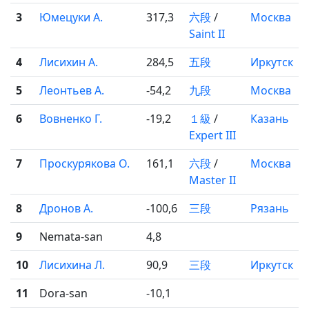
3
Юмецуки А.
317,3
六段
/
Москва
Saint II
4
Лисихин А.
284,5
五段
Иркутск
5
Леонтьев А.
-54,2
九段
Москва
6
Вовненко Г.
-19,2
１級
/
Казань
Expert III
7
Проскурякова О.
161,1
六段
/
Москва
Master II
8
Дронов А.
-100,6
三段
Рязань
9
Nemata-san
4,8
10
Лисихина Л.
90,9
三段
Иркутск
11
Dora-san
-10,1