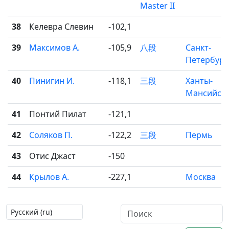
Master II
38
Келевра Слевин
-102,1
39
Максимов А.
-105,9
八段
Санкт-
Петербург
40
Пинигин И.
-118,1
三段
Ханты-
Мансийск
41
Понтий Пилат
-121,1
42
Соляков П.
-122,2
三段
Пермь
43
Отис Джаст
-150
44
Крылов А.
-227,1
Москва