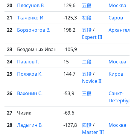
20
Плясунов В.
129,6
五段
Москва
21
Ткаченко И.
-125,3
初段
Саров
22
Борзоногов В.
198,2
五段
/
Архангель
Expert III
23
Бездомных Иван
-105,9
24
Павлов Г.
15
二段
Москва
25
Поляков К.
144,7
五段
/
Киров
Novice II
26
Вахонин С.
-53,9
三段
Санкт-
Петербург
27
Чизик
-69,6
28
Ладыгин В.
-127,8
四段
/
Москва
Master III