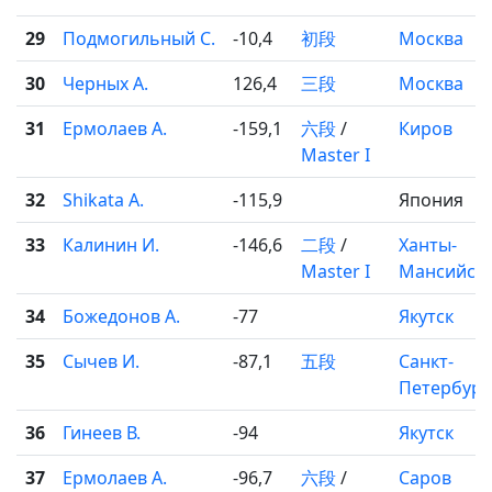
29
Подмогильный С.
-10,4
初段
Москва
30
Черных А.
126,4
三段
Москва
31
Ермолаев А.
-159,1
六段
/
Киров
Master I
32
Shikata A.
-115,9
Япония
33
Калинин И.
-146,6
二段
/
Ханты-
Master I
Мансийск
34
Божедонов А.
-77
Якутск
35
Сычев И.
-87,1
五段
Санкт-
Петербург
36
Гинеев В.
-94
Якутск
37
Ермолаев А.
-96,7
六段
/
Саров