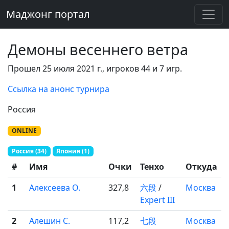
Маджонг портал
Демоны весеннего ветра
Прошел 25 июля 2021 г., игроков 44 и 7 игр.
Ссылка на анонс турнира
Россия
ONLINE
Россия (34)
Япония (1)
#
Имя
Очки
Тенхо
Откуда
1
Алексеева О.
327,8
六段
/
Москва
Expert III
2
Алешин С.
117,2
七段
Москва