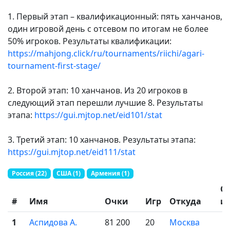
1. Первый этап – квалификационный: пять ханчанов,
один игровой день с отсевом по итогам не более
50% игроков. Результаты квалификации:
https://mahjong.click/ru/tournaments/riichi/agari-
tournament-first-stage/
2. Второй этап: 10 ханчанов. Из 20 игроков в
следующий этап перешли лучшие 8. Результаты
этапа:
https://gui.mjtop.net/eid101/stat
3. Третий этап: 10 ханчанов. Результаты этапа:
https://gui.mjtop.net/eid111/stat
Россия (22)
США (1)
Армения (1)
С
#
Имя
Очки
Игр
Откуда
и
1
Аспидова А.
81 200
20
Москва