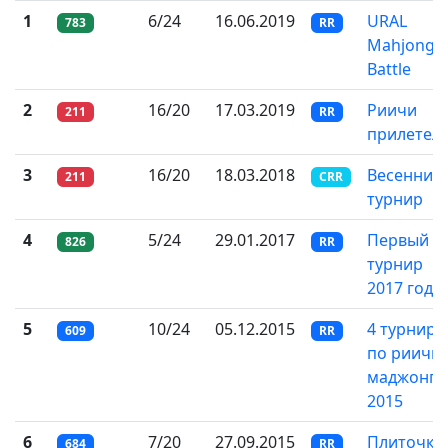
1
6/24
16.06.2019
URAL
783
RR
Mahjong
Battle
2
16/20
17.03.2019
Риичи
211
RR
прилетел
3
16/20
18.03.2018
Весенний
211
CRR
турнир
4
5/24
29.01.2017
Первый
826
RR
турнир
2017 года
5
10/24
05.12.2015
4 турнир
609
RR
по риичи-
маджонгу
2015
6
7/20
27.09.2015
Плиточка
684
RR