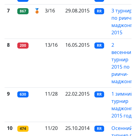
7
🥉
3/16
29.08.2015
3 турнир
867
RR
по риичи
маджонгу
2015
8
13/16
16.05.2015
2
200
RR
весенний
турнир
2015 по
риичи-
маджонгу
9
11/28
22.02.2015
1 зимний
630
RR
турнир
маджонга
2015 года
10
11/20
25.10.2014
Осенний
474
RR
турнир по