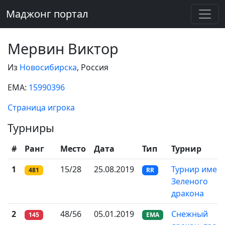
Маджонг портал
Мервин Виктор
Из
Новосибирска
, Россия
EMA:
15990396
Страница игрока
Турниры
#
Ранг
Место
Дата
Тип
Турнир
1
15/28
25.08.2019
Турнир имен
481
RR
Зеленого
дракона
2
48/56
05.01.2019
Снежный
145
EMA