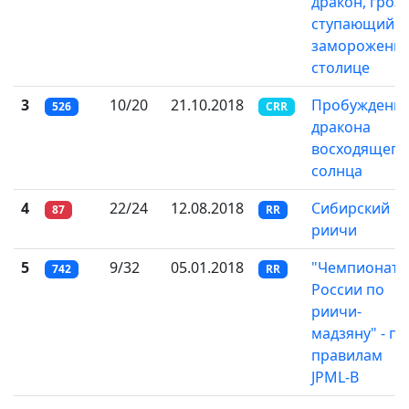
дракон, гроз
ступающий п
замороженн
столице
3
10/20
21.10.2018
Пробуждени
526
CRR
дракона
восходящего
солнца
4
22/24
12.08.2018
Сибирский
87
RR
риичи
5
9/32
05.01.2018
"Чемпионат
742
RR
России по
риичи-
мадзяну" - по
правилам
JPML-B