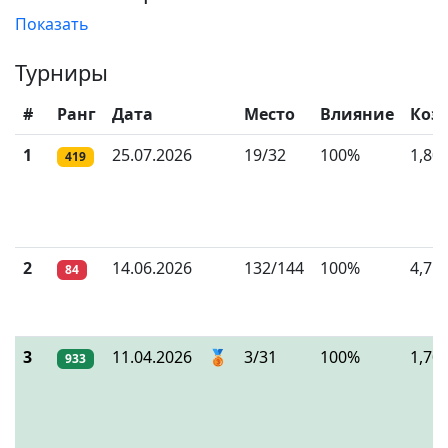
Показать
Турниры
#
Ранг
Дата
Место
Влияние
Коэ
1
25.07.2026
19/32
100%
1,80
419
2
14.06.2026
132/144
100%
4,71
84
3
11.04.2026
🥉
3/31
100%
1,70
933