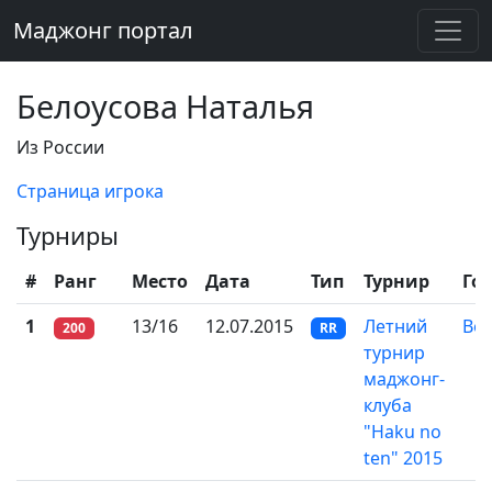
Маджонг портал
Белоусова Наталья
Из России
Страница игрока
Турниры
#
Ранг
Место
Дата
Тип
Турнир
Го
1
13/16
12.07.2015
Летний
Во
200
RR
турнир
маджонг-
клуба
"Haku no
ten" 2015