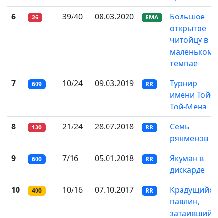
6
39/40
08.03.2020
Большое
26
EMA
открытое
читойцу в
маленьком
темпае
7
10/24
09.03.2019
Турнир
609
RR
имени Той-
Той-Мена
8
21/24
28.07.2018
Семь
130
RR
рянменов
9
7/16
05.01.2018
Якуман в
600
RR
дискарде
10
10/16
07.10.2017
Крадущийся
400
RR
павлин,
затаившийс