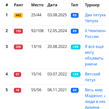
#
Ранг
Место
Дата
Тип
Турнир
1
25/44
03.08.2025
Два петуха и
442
RR
Чепуха
2
92/108
12.05.2024
X Чемпиона
150
RR
России
3
13/16
20.08.2022
Я всё ещё
200
CRR
могу
объявить
риичи
4
15/16
03.07.2022
Вятский
67
CRR
петух
5
55/56
06.11.2021
Весь мир
18
RR
Маджонг, а
люди в нем
Армяне