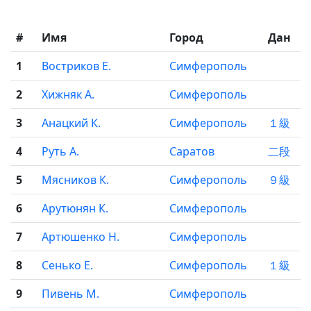
#
Имя
Город
Дан
1
Востриков Е.
Симферополь
2
Хижняк А.
Симферополь
3
Анацкий К.
Симферополь
１級
4
Руть А.
Саратов
二段
5
Мясников К.
Симферополь
９級
6
Арутюнян К.
Симферополь
7
Артюшенко Н.
Симферополь
8
Сенько Е.
Симферополь
１級
9
Пивень М.
Симферополь