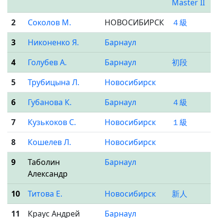
Master II
2
Соколов М.
НОВОСИБИРСК
４級
3
Никоненко Я.
Барнаул
4
Голубев А.
Барнаул
初段
5
Трубицына Л.
Новосибирск
6
Губанова К.
Барнаул
４級
7
Кузькоков С.
Новосибирск
１級
8
Кошелев Л.
Новосибирск
9
Таболин
Барнаул
Александр
10
Титова Е.
Новосибирск
新人
11
Краус Андрей
Барнаул