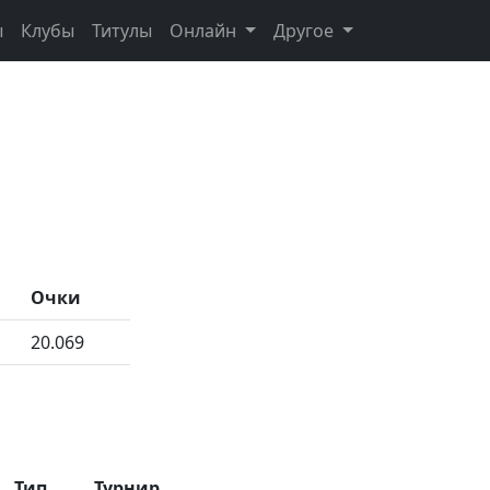
ы
Клубы
Титулы
Онлайн
Другое
Очки
20.069
Тип
Турнир