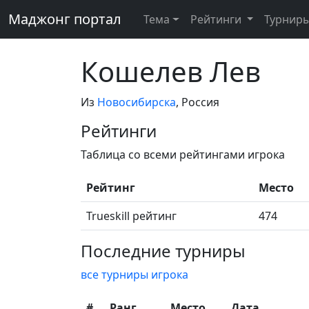
Маджонг портал
Тема
Рейтинги
Турнир
Кошелев Лев
Из
Новосибирска
, Россия
Рейтинги
Таблица со всеми рейтингами игрока
Рейтинг
Место
Trueskill рейтинг
474
Последние турниры
все турниры игрока
#
Ранг
Место
Дата