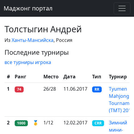
Маджонг портал
Толстыгин Андрей
Из
Ханты-Мансийска
, Россия
Последние турниры
все турниры игрока
#
Ранг
Место
Дата
Тип
Турнир
1
26/28
11.06.2017
Tyumen
74
RR
Mahjong
Tourname
(TMT) 2017
2
🥇
1/12
12.02.2017
Зимний
1000
CRR
мини-