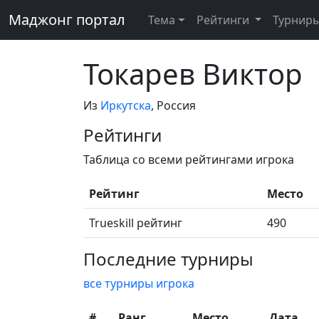
Маджонг портал
Тема
Рейтинги
Турнир
Токарев Виктор
Из
Иркутска
, Россия
Рейтинги
Таблица со всеми рейтингами игрока
Рейтинг
Место
Trueskill рейтинг
490
Последние турниры
все турниры игрока
#
Ранг
Место
Дата