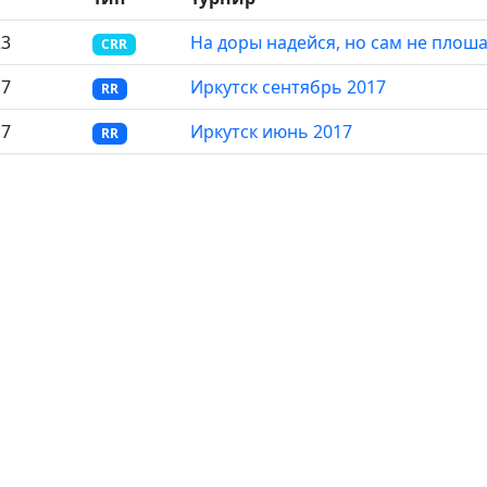
23
На доры надейся, но сам не плош
CRR
17
Иркутск сентябрь 2017
RR
17
Иркутск июнь 2017
RR