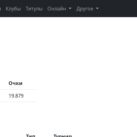
ы
Клубы
Титулы
Онлайн
Другое
Очки
19.879
Тип
Турнир