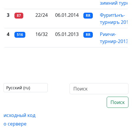
зимний турн
3
22/24
06.01.2014
Фуритѣнъ-
87
RR
турниръ 2014
4
16/32
05.01.2013
Риичи-
516
RR
турнир-2013
Поиск
исходный код
о сервере