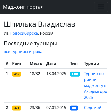
Маджонг портал
Шпилька Владислав
Из
Новосибирска
, Россия
Последние турниры
все турниры игрока
#
Ранг
Место
Дата
Тип
Турнир
1
18/32
13.04.2025
Турнир по
452
CRR
риичи-
маджонгу в
Академгород
2025
2
23/36
07.01.2015
Седьмой
371
RR